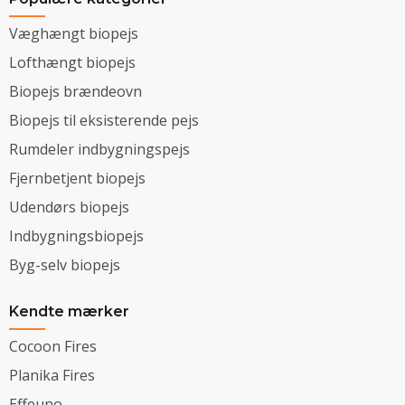
Væghængt biopejs
Lofthængt biopejs
Biopejs brændeovn
Biopejs til eksisterende pejs
Rumdeler indbygningspejs
Fjernbetjent biopejs
Udendørs biopejs
Indbygningsbiopejs
Byg-selv biopejs
Kendte mærker
Cocoon Fires
Planika Fires
Effeuno