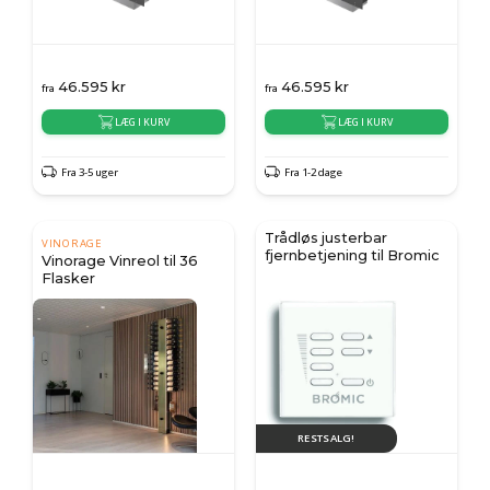
46.595
kr
46.595
kr
fra
fra
LÆG I KURV
LÆG I KURV
Fra 3-5 uger
Fra 1-2 dage
Trådløs justerbar
VINORAGE
fjernbetjening til Bromic
Vinorage Vinreol til 36
Flasker
RESTSALG!