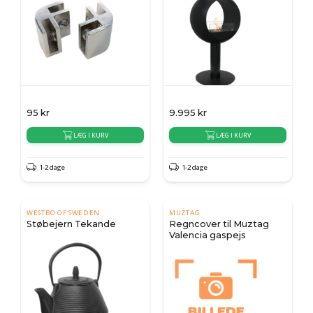
95
kr
9.995
kr
LÆG I KURV
LÆG I KURV
1-2 dage
1-2 dage
WESTBO OF SWEDEN
MUZTAG
Støbejern Tekande
Regncover til Muztag
Valencia gaspejs