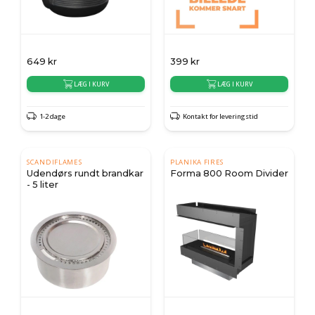
649
kr
399
kr
LÆG I KURV
LÆG I KURV
1-2 dage
Kontakt for leveringstid
SCANDIFLAMES
PLANIKA FIRES
Udendørs rundt brandkar
Forma 800 Room Divider
- 5 liter