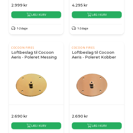
2.999
kr
4.295
kr
LÆG I KURV
LÆG I KURV
1-2 dage
1-2 dage
COCOON FIRES
COCOON FIRES
Loftbeslag til Cocoon
Loftbeslag til Cocoon
Aeris - Poleret Messing
Aeris - Poleret Kobber
2.690
kr
2.690
kr
LÆG I KURV
LÆG I KURV