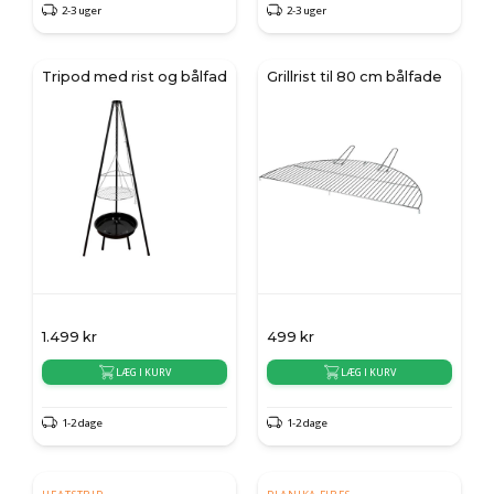
2-3 uger
2-3 uger
Tripod med rist og bålfad
Grillrist til 80 cm bålfade
1.499
kr
499
kr
LÆG I KURV
LÆG I KURV
1-2 dage
1-2 dage