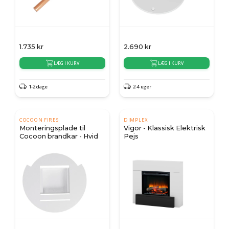
1.735
kr
2.690
kr
LÆG I KURV
LÆG I KURV
1-2 dage
2-4 uger
COCOON FIRES
DIMPLEX
Monteringsplade til
Vigor - Klassisk Elektrisk
Cocoon brandkar - Hvid
Pejs