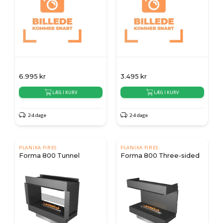
6.995
kr
3.495
kr
LÆG I KURV
LÆG I KURV
2-4 dage
2-4 dage
PLANIKA FIRES
PLANIKA FIRES
Forma 800 Tunnel
Forma 800 Three-sided