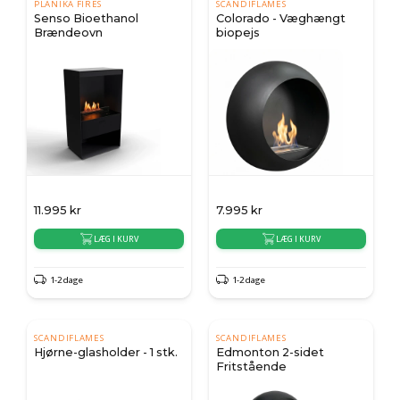
PLANIKA FIRES
SCANDIFLAMES
Senso Bioethanol
Colorado - Væghængt
Brændeovn
biopejs
11.995
kr
7.995
kr
LÆG I KURV
LÆG I KURV
1-2 dage
1-2 dage
SCANDIFLAMES
SCANDIFLAMES
Hjørne-glasholder - 1 stk.
Edmonton 2-sidet
Fritstående