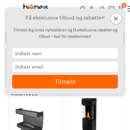
0
Få eksklusive tilbud og rabatter!
Tilmeld dig vores nyhedsbrev og få eksklusive rabatter og
tilbud – kun for medlemmer!
Vis filter
Produkter
Type
your
name
Type
‹
›
20
21
22
your
email
Tilmeld
PLANIKA FIRES
PLANIKA FIRES
Forma Three-sided -
Planika Polaris
Prime Fire 2.0