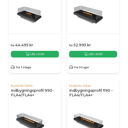
44.495
kr
52.995
kr
fra
fra
LÆG I KURV
LÆG I KURV
Fra 1-2 dage
Fra 3-5 uger
PLANIKA FIRES
PLANIKA FIRES
Indbygningsprofil 990 -
Indbygningsprofil 1190 -
FLA4/FLA4+
FLA4/FLA4+