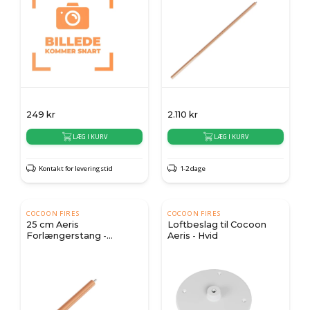
249
kr
2.110
kr
LÆG I KURV
LÆG I KURV
Kontakt for leveringstid
1-2 dage
COCOON FIRES
COCOON FIRES
25 cm Aeris
Loftbeslag til Cocoon
Forlængerstang -
Aeris - Hvid
Poleret Kobber