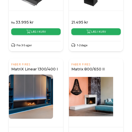
33.995
kr
21.495
kr
fra
LÆG I KURV
LÆG I KURV
Fra 3-5 uger
1-2 dage
FABER FIRES
FABER FIRES
MatriX Linear 1300/400 I
Matrix 800/650 II