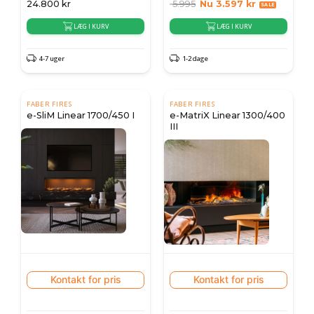
24.800
kr
5.995
Nu
3.597
kr
LÆG I KURV
LÆG I KURV
4-7 uger
1-2 dage
FABER FIRES
FABER FIRES
e-SliM Linear 1700/450 I
e-MatriX Linear 1300/400
III
Kontakt for pris
Kontakt for pris