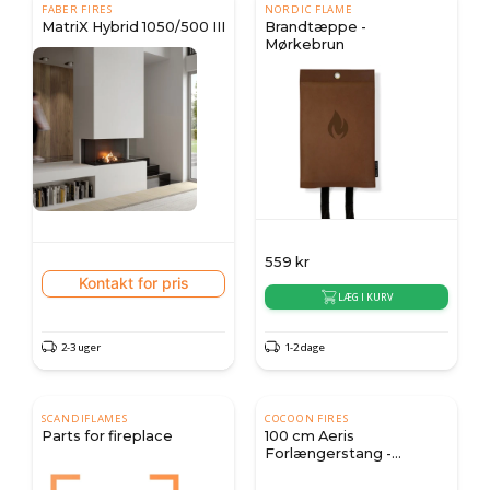
FABER FIRES
NORDIC FLAME
MatriX Hybrid 1050/500 III
Brandtæppe -
Mørkebrun
559
kr
Kontakt for pris
LÆG I KURV
2-3 uger
1-2 dage
SCANDIFLAMES
COCOON FIRES
Parts for fireplace
100 cm Aeris
Forlængerstang -
Poleret Kobber