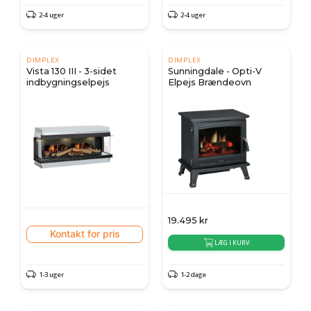
2-4 uger
2-4 uger
DIMPLEX
DIMPLEX
Vista 130 III - 3-sidet
Sunningdale - Opti-V
indbygningselpejs
Elpejs Brændeovn
19.495
kr
Kontakt for pris
LÆG I KURV
1-3 uger
1-2 dage