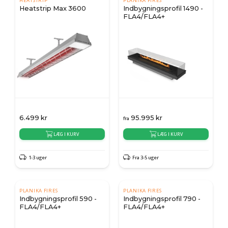
HEATSTRIP
PLANIKA FIRES
Heatstrip Max 3600
Indbygningsprofil 1490 -
FLA4/FLA4+
6.499
kr
95.995
kr
fra
LÆG I KURV
LÆG I KURV
1-3 uger
Fra 3-5 uger
PLANIKA FIRES
PLANIKA FIRES
Indbygningsprofil 590 -
Indbygningsprofil 790 -
FLA4/FLA4+
FLA4/FLA4+