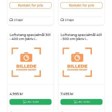
Kontakt for pris
Kontakt for pris
2-3 uger
2-3 uger
Loftstang specialmål 301
Loftstang specialmål 401
- 400 cm (skriv i
- 500 cm (skriv i
kommentarfeltet)
kommentarfeltet)
4.995
kr
7.495
kr
LÆG I KURV
LÆG I KURV