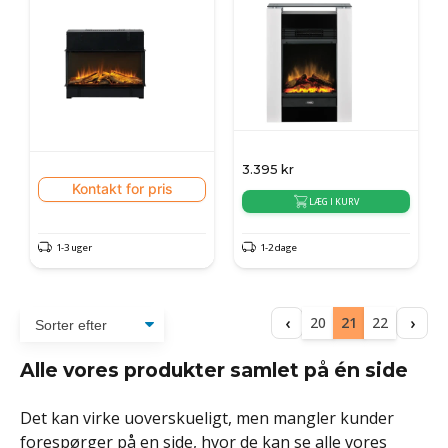
3.395
kr
Kontakt for pris
LÆG I KURV
1-3 uger
1-2 dage
‹
›
20
21
22
Alle vores produkter samlet på én side
Det kan virke uoverskueligt, men mangler kunder
forespørger på en side, hvor de kan se alle vores