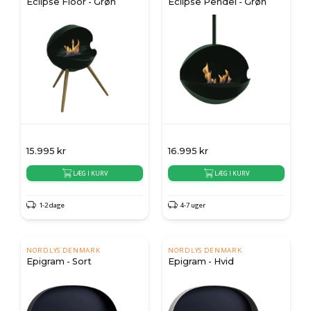
Eclipse Floor - Grøn
Eclipse Pendel - Grøn
15.995
kr
16.995
kr
LÆG I KURV
LÆG I KURV
1-2 dage
4-7 uger
NORDLYS DENMARK
NORDLYS DENMARK
Epigram - Sort
Epigram - Hvid