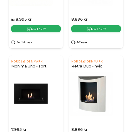
8.995
kr
8.896
kr
fra
LÆG I KURV
LÆG I KURV
Fra 1-2 dage
4-7 uger
NORDLYS DENMARK
NORDLYS DENMARK
Monima Uno - sort
Retra Duo - hvid
7.995
kr
8.896
kr