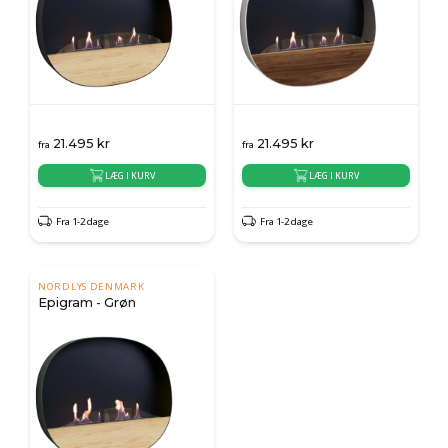
21.495
kr
21.495
kr
fra
fra
LÆG I KURV
LÆG I KURV
Fra 1-2 dage
Fra 1-2 dage
NORDLYS DENMARK
Epigram - Grøn