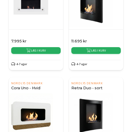
7.995
kr
11.695
kr
LÆG I KURV
LÆG I KURV
4-7 uger
4-7 uger
NORDLYS DENMARK
NORDLYS DENMARK
Cora Uno - Hvid
Retra Duo - sort