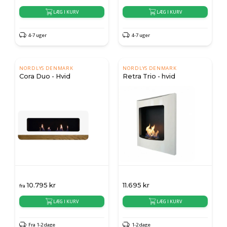
LÆG I KURV
LÆG I KURV
4-7 uger
4-7 uger
NORDLYS DENMARK
NORDLYS DENMARK
Cora Duo - Hvid
Retra Trio - hvid
10.795
kr
11.695
kr
fra
LÆG I KURV
LÆG I KURV
Fra 1-2 dage
1-2 dage