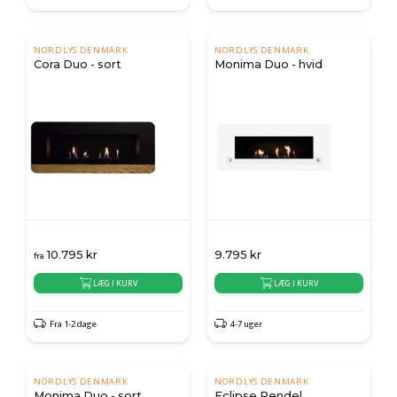
NORDLYS DENMARK
NORDLYS DENMARK
Cora Duo - sort
Monima Duo - hvid
10.795
kr
9.795
kr
fra
LÆG I KURV
LÆG I KURV
Fra 1-2 dage
4-7 uger
NORDLYS DENMARK
NORDLYS DENMARK
Monima Duo - sort
Eclipse Pendel