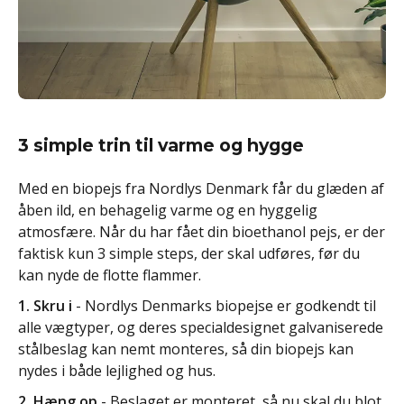
3 simple trin til varme og hygge
Med en biopejs fra Nordlys Denmark får du glæden af
åben ild, en behagelig varme og en hyggelig
atmosfære. Når du har fået din bioethanol pejs, er der
faktisk kun 3 simple steps, der skal udføres, før du
kan nyde de flotte flammer.
1. Skru i
- Nordlys Denmarks biopejse er godkendt til
alle vægtyper, og deres specialdesignet galvaniserede
stålbeslag kan nemt monteres, så din biopejs kan
nydes i både lejlighed og hus.
2. Hæng op
- Beslaget er monteret, så nu skal du blot