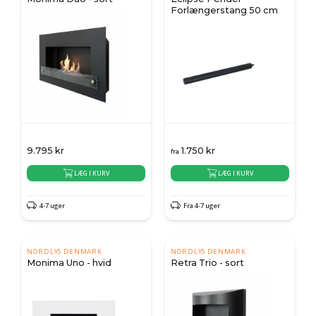
Forlængerstang 50 cm
9.795
kr
1.750
kr
fra
LÆG I KURV
LÆG I KURV
4-7 uger
Fra 4-7 uger
NORDLYS DENMARK
NORDLYS DENMARK
Monima Uno - hvid
Retra Trio - sort