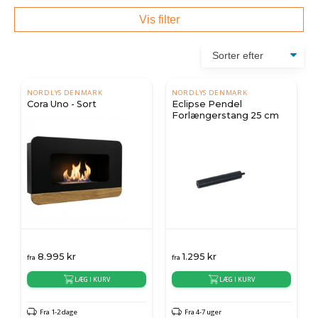
Vis filter
NORDLYS DENMARK
NORDLYS DENMARK
Cora Uno - Sort
Eclipse Pendel
Forlængerstang 25 cm
8.995
kr
1.295
kr
fra
fra
LÆG I KURV
LÆG I KURV
Fra 1-2 dage
Fra 4-7 uger