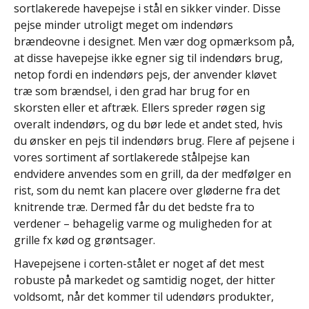
sortlakerede havepejse i stål en sikker vinder. Disse
pejse minder utroligt meget om indendørs
brændeovne i designet. Men vær dog opmærksom på,
at disse havepejse ikke egner sig til indendørs brug,
netop fordi en indendørs pejs, der anvender kløvet
træ som brændsel, i den grad har brug for en
skorsten eller et aftræk. Ellers spreder røgen sig
overalt indendørs, og du bør lede et andet sted, hvis
du ønsker en pejs til indendørs brug. Flere af pejsene i
vores sortiment af sortlakerede stålpejse kan
endvidere anvendes som en grill, da der medfølger en
rist, som du nemt kan placere over gløderne fra det
knitrende træ. Dermed får du det bedste fra to
verdener – behagelig varme og muligheden for at
grille fx kød og grøntsager.
Havepejsene i corten-stålet er noget af det mest
robuste på markedet og samtidig noget, der hitter
voldsomt, når det kommer til udendørs produkter,