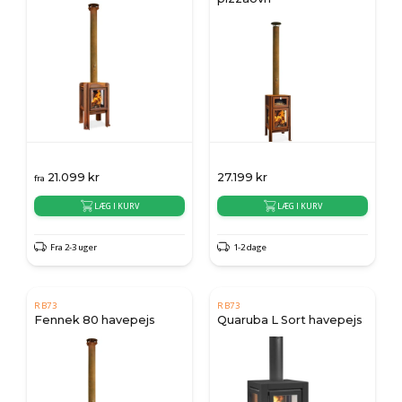
21.099
kr
27.199
kr
fra
LÆG I KURV
LÆG I KURV
Fra 2-3 uger
1-2 dage
RB73
RB73
Fennek 80 havepejs
Quaruba L Sort havepejs