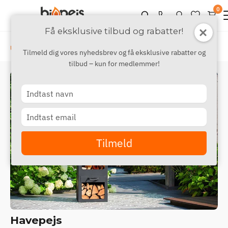
0
Få eksklusive tilbud og rabatter!
›
›
Udendørs
Ildsted
Havepejs
Tilmeld dig vores nyhedsbrev og få eksklusive rabatter og
tilbud – kun for medlemmer!
Type
your
name
Type
your
email
Tilmeld
Havepejs