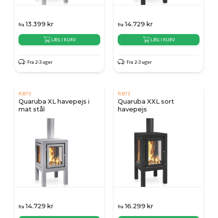
13.399
kr
14.729
kr
fra
fra
LÆG I KURV
LÆG I KURV
Fra 2-3 uger
Fra 2-3 uger
RB73
RB73
Quaruba XL havepejs i
Quaruba XXL sort
mat stål
havepejs
14.729
kr
16.299
kr
fra
fra