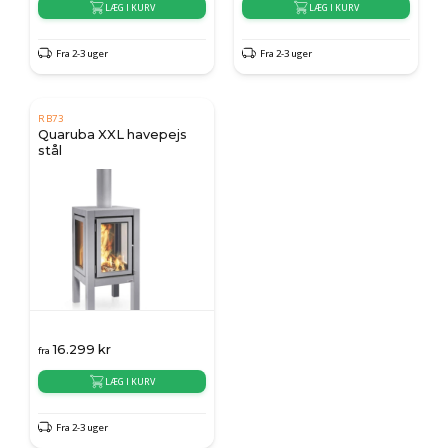
LÆG I KURV
LÆG I KURV
Fra 2-3 uger
Fra 2-3 uger
RB73
Quaruba XXL havepejs
stål
16.299
kr
fra
LÆG I KURV
Fra 2-3 uger