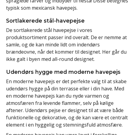
spraglede farver og indbyder til fiesta! Disse betegnes
typisk som mexicansk havepejs.
Sortlakerede stål-havepejse
De sortlakerede stål havepejse i vores
produktsortiment passer ind overalt. De er nemme at
samle, og de kan minde lidt om indendørs
brændeovne, når det kommer til designet. Her går du
ikke galt i byen med all-round designet.
Udendørs hygge med moderne havepejs
En moderne havepejs er det perfekte valg til at skabe
udendørs hygge på din terrasse eller i din have. Med
en moderne havepejs kan du nyde varmen og
atmosfæren fra levende flammer, selv på kølige
aftener. Udendørs pejse er designet til at være både
funktionelle og dekorative, og de kan være et centralt
element i en hyggelig og stemningsfuld atmosfære.
En moderne havepejs kan være lavet i forskellige