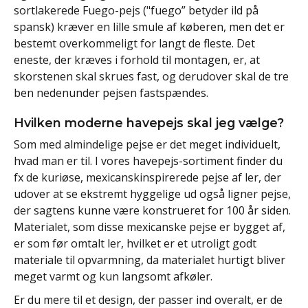
sortlakerede Fuego-pejs ("fuego” betyder ild på
spansk) kræver en lille smule af køberen, men det er
bestemt overkommeligt for langt de fleste. Det
eneste, der kræves i forhold til montagen, er, at
skorstenen skal skrues fast, og derudover skal de tre
ben nedenunder pejsen fastspændes.
Hvilken moderne havepejs skal jeg vælge?
Som med almindelige pejse er det meget individuelt,
hvad man er til. I vores havepejs-sortiment finder du
fx de kuriøse, mexicanskinspirerede pejse af ler, der
udover at se ekstremt hyggelige ud også ligner pejse,
der sagtens kunne være konstrueret for 100 år siden.
Materialet, som disse mexicanske pejse er bygget af,
er som før omtalt ler, hvilket er et utroligt godt
materiale til opvarmning, da materialet hurtigt bliver
meget varmt og kun langsomt afkøler.
Er du mere til et design, der passer ind overalt, er de