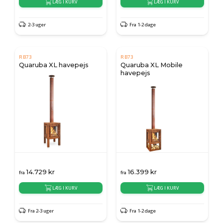
LÆG I KURV
LÆG I KURV
2-3 uger
Fra 1-2 dage
RB73
RB73
Quaruba XL havepejs
Quaruba XL Mobile
havepejs
14.729
kr
16.399
kr
fra
fra
LÆG I KURV
LÆG I KURV
Fra 2-3 uger
Fra 1-2 dage