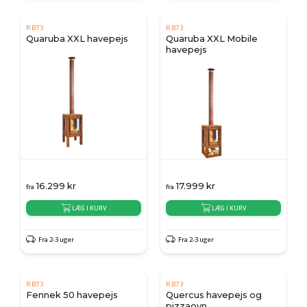
RB73
RB73
Quaruba XXL havepejs
Quaruba XXL Mobile
havepejs
16.299
kr
17.999
kr
fra
fra
LÆG I KURV
LÆG I KURV
Fra 2-3 uger
Fra 2-3 uger
RB73
RB73
Fennek 50 havepejs
Quercus havepejs og
pizzaovn