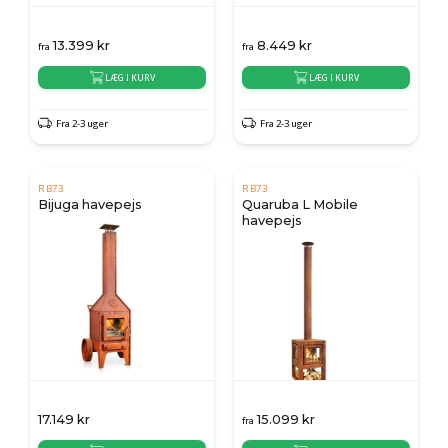
13.399
kr
8.449
kr
fra
fra
LÆG I KURV
LÆG I KURV
Fra 2-3 uger
Fra 2-3 uger
RB73
RB73
Bijuga havepejs
Quaruba L Mobile
havepejs
17.149
kr
15.099
kr
fra