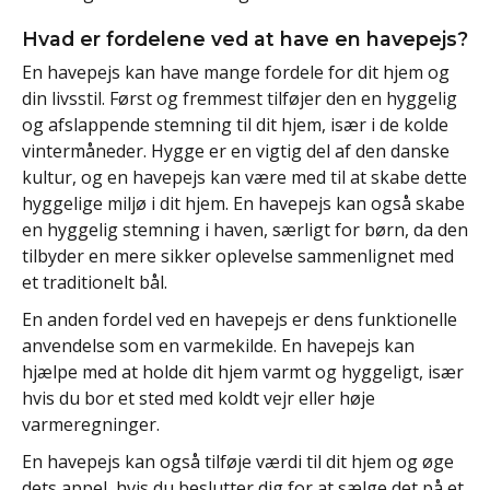
Hvad er fordelene ved at have en havepejs?
En havepejs kan have mange fordele for dit hjem og
din livsstil. Først og fremmest tilføjer den en hyggelig
og afslappende stemning til dit hjem, især i de kolde
vintermåneder. Hygge er en vigtig del af den danske
kultur, og en havepejs kan være med til at skabe dette
hyggelige miljø i dit hjem. En havepejs kan også skabe
en hyggelig stemning i haven, særligt for børn, da den
tilbyder en mere sikker oplevelse sammenlignet med
et traditionelt bål.
En anden fordel ved en havepejs er dens funktionelle
anvendelse som en varmekilde. En havepejs kan
hjælpe med at holde dit hjem varmt og hyggeligt, især
hvis du bor et sted med koldt vejr eller høje
varmeregninger.
En havepejs kan også tilføje værdi til dit hjem og øge
dets appel, hvis du beslutter dig for at sælge det på et