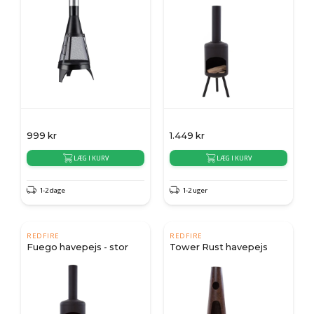
999
kr
1.449
kr
LÆG I KURV
LÆG I KURV
1-2 dage
1-2 uger
REDFIRE
REDFIRE
Fuego havepejs - stor
Tower Rust havepejs