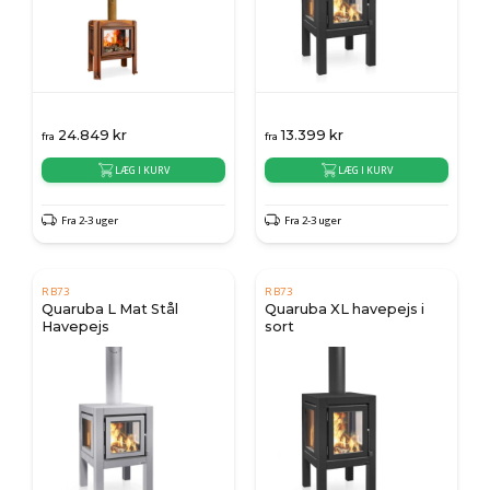
24.849
kr
13.399
kr
fra
fra
LÆG I KURV
LÆG I KURV
Fra 2-3 uger
Fra 2-3 uger
RB73
RB73
Quaruba L Mat Stål
Quaruba XL havepejs i
Havepejs
sort