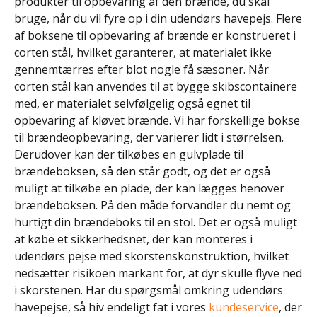
produkter til opbevaring af den brænde, du skal
bruge, når du vil fyre op i din udendørs havepejs. Flere
af boksene til opbevaring af brænde er konstrueret i
corten stål, hvilket garanterer, at materialet ikke
gennemtærres efter blot nogle få sæsoner. Når
corten stål kan anvendes til at bygge skibscontainere
med, er materialet selvfølgelig også egnet til
opbevaring af kløvet brænde. Vi har forskellige bokse
til brændeopbevaring, der varierer lidt i størrelsen.
Derudover kan der tilkøbes en gulvplade til
brændeboksen, så den står godt, og det er også
muligt at tilkøbe en plade, der kan lægges henover
brændeboksen. På den måde forvandler du nemt og
hurtigt din brændeboks til en stol. Det er også muligt
at købe et sikkerhedsnet, der kan monteres i
udendørs pejse med skorstenskonstruktion, hvilket
nedsætter risikoen markant for, at dyr skulle flyve ned
i skorstenen. Har du spørgsmål omkring udendørs
havepejse, så hiv endeligt fat i vores
kundeservice
, der