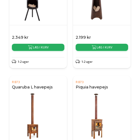
2.349
kr
2.199
kr
LÆG I KURV
LÆG I KURV
1-2 uger
1-2 uger
RB73
RB73
Quaruba L havepejs
Piquia havepejs