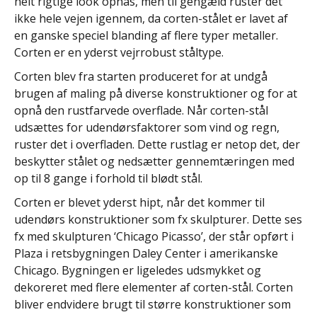
helt rigtige look opnås, men til gengæld ruster det
ikke hele vejen igennem, da corten-stålet er lavet af
en ganske speciel blanding af flere typer metaller.
Corten er en yderst vejrrobust ståltype.
Corten blev fra starten produceret for at undgå
brugen af maling på diverse konstruktioner og for at
opnå den rustfarvede overflade. Når corten-stål
udsættes for udendørsfaktorer som vind og regn,
ruster det i overfladen. Dette rustlag er netop det, der
beskytter stålet og nedsætter gennemtæringen med
op til 8 gange i forhold til blødt stål.
Corten er blevet yderst hipt, når det kommer til
udendørs konstruktioner som fx skulpturer. Dette ses
fx med skulpturen ‘Chicago Picasso’, der står opført i
Plaza i retsbygningen Daley Center i amerikanske
Chicago. Bygningen er ligeledes udsmykket og
dekoreret med flere elementer af corten-stål. Corten
bliver endvidere brugt til større konstruktioner som