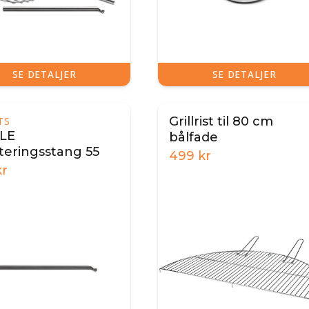
SE DETALJER
SE DETALJER
Grillrist til 80 cm
TS
LE
bålfade
eringsstang 55
499
kr
r