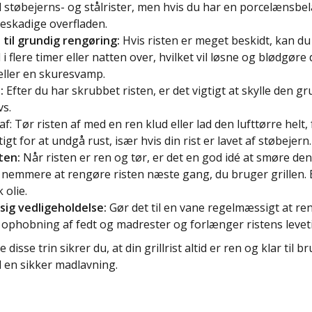
il støbejerns- og stålrister, men hvis du har en porcelænsbel
eskadige overfladen.
til grundig rengøring:
Hvis risten er meget beskidt, kan d
d i flere timer eller natten over, hvilket vil løsne og blødgø
eller en skuresvamp.
:
Efter du har skrubbet risten, er det vigtigt at skylle den g
vs.
af: Tør risten af med en ren klud eller lad den lufttørre helt, 
tigt for at undgå rust, især hvis din rist er lavet af støbejern.
ten:
Når risten er ren og tør, er det en god idé at smøre de
 nemmere at rengøre risten næste gang, du bruger grillen. 
 olie.
ig vedligeholdelse:
Gør det til en vane regelmæssigt at reng
 ophobning af fedt og madrester og forlænger ristens leveti
e disse trin sikrer du, at din grillrist altid er ren og klar til
l en sikker madlavning.