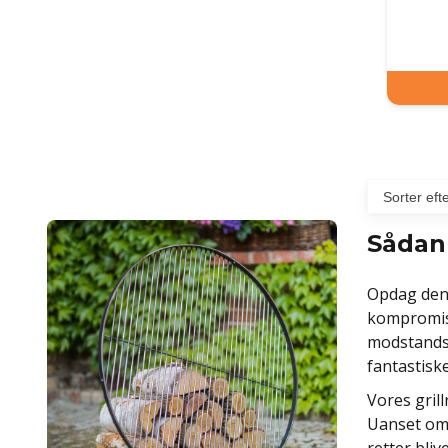
Sådan 
Opdag den u
kompromis m
modstandsd
fantastiske
Vores grill
Uanset om 