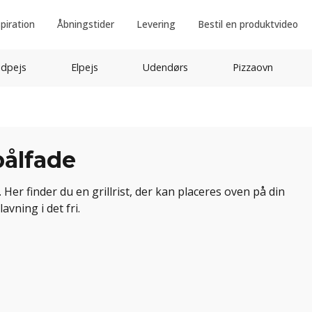
spiration
Åbningstider
Levering
Bestil en produktvideo
idpejs
Elpejs
Udendørs
Pizzaovn
 bålfade
d. Her finder du en grillrist, der kan placeres oven på din
vning i det fri.