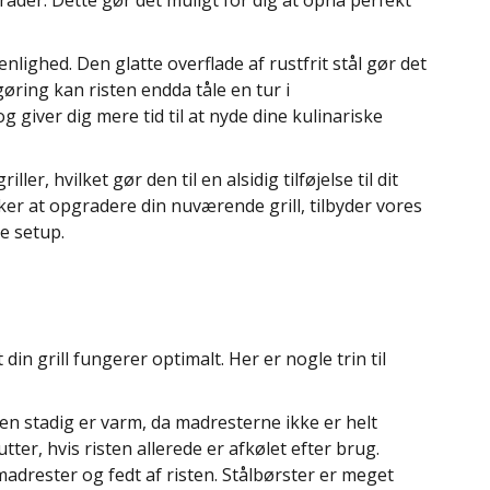
råder. Dette gør det muligt for dig at opnå perfekt
nlighed. Den glatte overflade af rustfrit stål gør det
øring kan risten endda tåle en tur i
giver dig mere tid til at nyde dine kulinariske
ler, hvilket gør den til en alsidig tilføjelse til dit
nsker at opgradere din nuværende grill, tilbyder vores
e setup.
 din grill fungerer optimalt. Her er nogle trin til
en stadig er varm, da madresterne ikke er helt
ter, hvis risten allerede er afkølet efter brug.
drester og fedt af risten. Stålbørster er meget