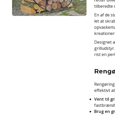
retter bli
tilberedte
En af de st
let at skr
opvaskemas
kreationer
Designet af
grilludstyr
rist en pe
Rengør
Rengøring a
effektivt at
Vent til gr
fastbrændte
Brug en gr