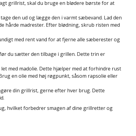
agt grillrist, skal du bruge en blødere børste for at
u tage den ud og lægge den i varmt sæbevand. Lad den
re de hårde madrester. Efter blødning, skrub risten med
rundigt med rent vand for at fjerne alle sæberester og
før du sætter den tilbage i grillen. Dette trin er
n let med madolie. Dette hjælper med at forhindre rust
Brug en olie med høj røgpunkt, såsom rapsolie eller
øre din grillrist, gerne efter hver brug. Dette
d.
 brug, hvilket forbedrer smagen af dine grillretter og