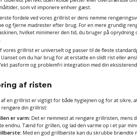
ver tilberedt perfekt uden kolde pletter eller overbrændte om
 måltider, som vil imponere enhver gæst.
ørste fordele ved vores grillrist er dens nemme rengøringsve
abe og fjerne madrester efter brug. For en mere grundig reng
kinen, hvilket minimerer den tid, du bruger på oprydning og 
.
 vores grillrist er universelt og passer til de fleste standardgril
. Uanset om du har brug for at erstatte en slidt rist eller ø
rfekt pasform og problemfri integration med din eksisterend
ing af risten
f en grillrist er vigtigt for både hygiejnen og for at sikre, at
 rengøre din grillrist:
illen er varm:
Det er nemmest at rengøre grillristen, mens d
 endnu. Tænd for grillen, og lad den varme op i et par minut
illbørste:
Med en god grillbørste kan du skrubbe brændte ma