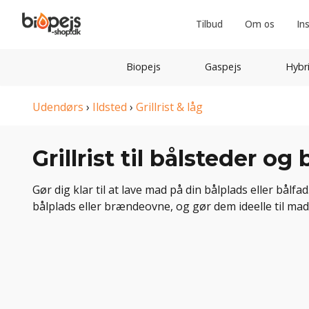
Tilbud
Om os
In
Biopejs
Gaspejs
Hybr
Udendørs
›
Ildsted
›
Grillrist & låg
Grillrist til bålsteder og
Gør dig klar til at lave mad på din bålplads eller bålfa
bålplads eller brændeovne, og gør dem ideelle til madla