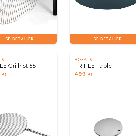
SE DETALJER
SE DETALJER
TS
HÖFATS
E Grillrist 55
TRIPLE Table
kr
499
kr