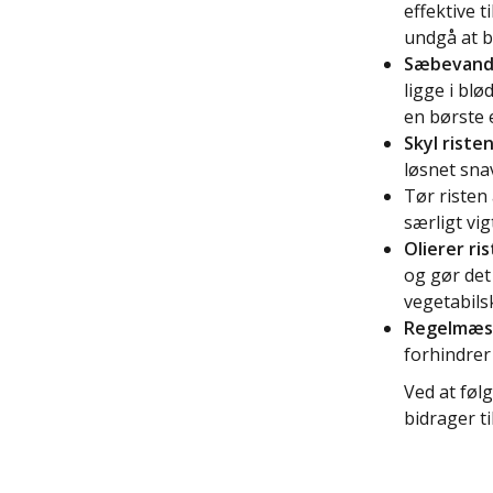
effektive t
undgå at b
Sæbevand 
ligge i blø
en børste 
Skyl risten
løsnet sna
Tør risten 
særligt vig
Olierer ris
og gør det
vegetabilsk
Regelmæss
forhindrer
Ved at følg
bidrager ti