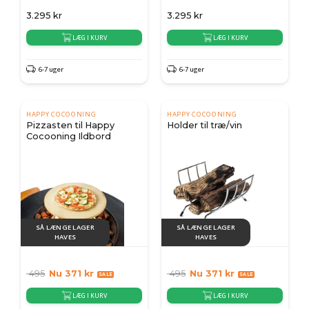
3.295
kr
3.295
kr
LÆG I KURV
LÆG I KURV
6-7 uger
6-7 uger
HAPPY COCOONING
HAPPY COCOONING
Pizzasten til Happy
Holder til træ/vin
Cocooning Ildbord
SÅ LÆNGE LAGER
SÅ LÆNGE LAGER
HAVES
HAVES
495
Nu
371
kr
495
Nu
371
kr
LÆG I KURV
LÆG I KURV