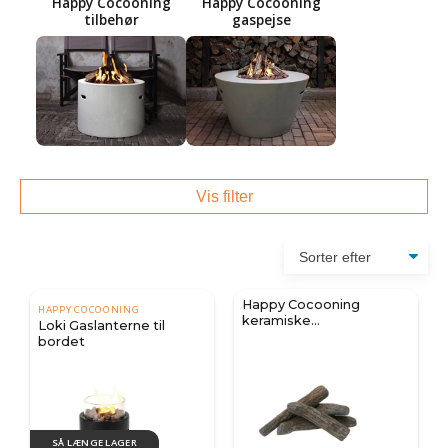
Happy Cocooning
Happy Cocooning
tilbehør
gaspejse
Vis filter
Happy Cocooning
HAPPY COCOONING
keramiske
Loki Gaslanterne til
dekorationstræ – sæt af
bordet
4
SÅ LÆNGE LAGER