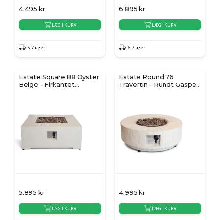
4.495
kr
6.895
kr
LÆG I KURV
LÆG I KURV
6-7 uger
6-7 uger
Estate Square 88 Oyster
Estate Round 76
Beige – Firkantet
Travertin – Rundt Gaspejs
Gaspejs Ildbord
Ildbord
5.895
kr
4.995
kr
LÆG I KURV
LÆG I KURV