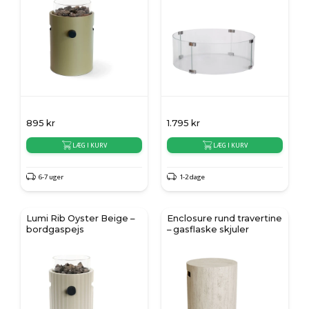
895
kr
1.795
kr
LÆG I KURV
LÆG I KURV
6-7 uger
1-2 dage
Lumi Rib Oyster Beige –
Enclosure rund travertine
bordgaspejs
– gasflaske skjuler