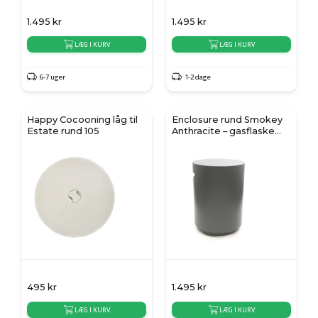
1.495
kr
1.495
kr
LÆG I KURV
LÆG I KURV
6-7 uger
1-2 dage
Happy Cocooning låg til
Enclosure rund Smokey
Estate rund 105
Anthracite – gasflaske
skjuler
495
kr
1.495
kr
LÆG I KURV
LÆG I KURV