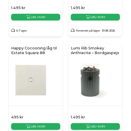
1.495
kr
1.495
kr
LÆG I KURV
LÆG I KURV
6-7 uger
Forventet på lager: 10-08-2026
Happy Cocooning låg til
Lumi Rib Smokey
Estate Square 88
Anthracite – Bordgaspejs
495
kr
1.495
kr
LÆG I KURV
LÆG I KURV