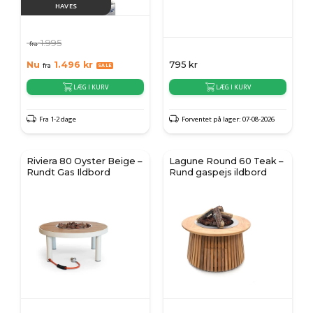
HAVES
1.995
fra
Nu
1.496
kr
795
kr
fra
LÆG I KURV
LÆG I KURV
Fra 1-2 dage
Forventet på lager: 07-08-2026
Riviera 80 Oyster Beige –
Lagune Round 60 Teak –
Rundt Gas Ildbord
Rund gaspejs ildbord