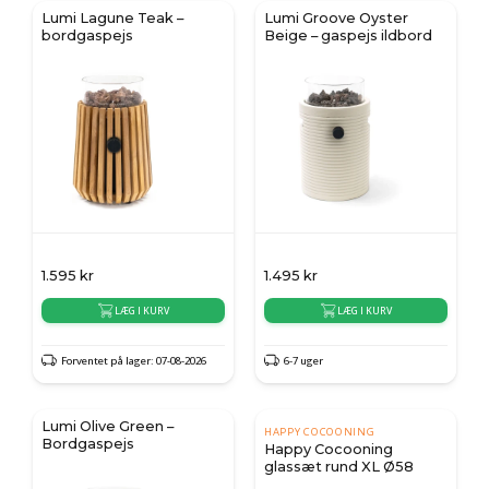
Lumi Lagune Teak –
Lumi Groove Oyster
bordgaspejs
Beige – gaspejs ildbord
1.595
kr
1.495
kr
LÆG I KURV
LÆG I KURV
Forventet på lager: 07-08-2026
6-7 uger
Lumi Olive Green –
HAPPY COCOONING
Bordgaspejs
Happy Cocooning
glassæt rund XL Ø58