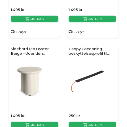
1.495
kr
1.495
kr
LÆG I KURV
LÆG I KURV
6-7 uger
6-7 uger
Sidebord Rib Oyster
Happy Cocooning
Beige – Udendørs
beskyttelsesprofil til
komposit sidebord
gasrør
1.495
kr
250
kr
LÆG I KURV
LÆG I KURV