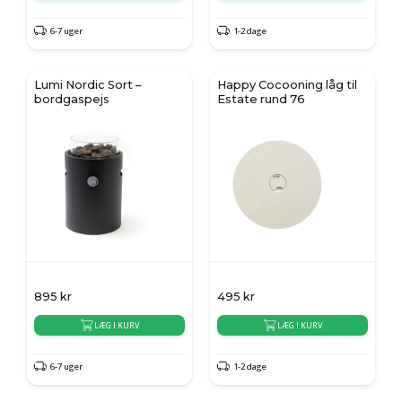
6-7 uger
1-2 dage
Lumi Nordic Sort –
Happy Cocooning låg til
bordgaspejs
Estate rund 76
895
kr
495
kr
LÆG I KURV
LÆG I KURV
6-7 uger
1-2 dage