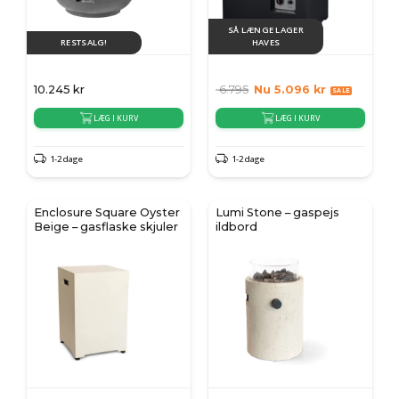
SÅ LÆNGE LAGER
RESTSALG!
HAVES
10.245
kr
6.795
Nu
5.096
kr
LÆG I KURV
LÆG I KURV
1-2 dage
1-2 dage
Enclosure Square Oyster
Lumi Stone – gaspejs
Beige – gasflaske skjuler
ildbord