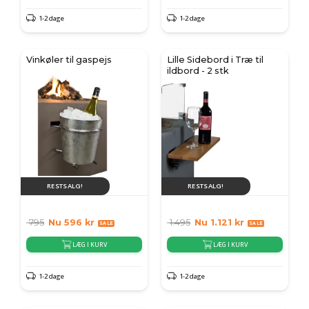
1-2 dage
1-2 dage
Vinkøler til gaspejs
Lille Sidebord i Træ til
ildbord - 2 stk
RESTSALG!
RESTSALG!
795
Nu
596
kr
1.495
Nu
1.121
kr
LÆG I KURV
LÆG I KURV
1-2 dage
1-2 dage