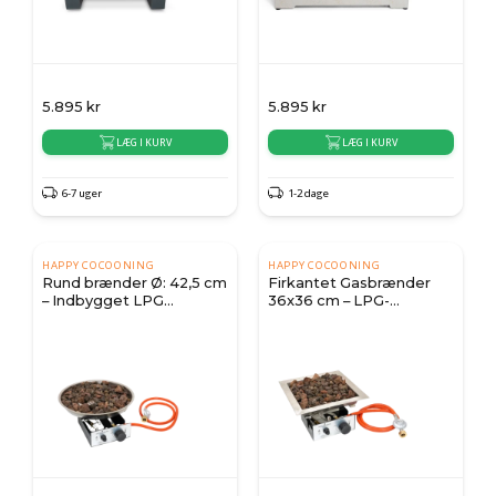
5.895
kr
5.895
kr
LÆG I KURV
LÆG I KURV
6-7 uger
1-2 dage
HAPPY COCOONING
HAPPY COCOONING
Rund brænder Ø: 42,5 cm
Firkantet Gasbrænder
– Indbygget LPG
36x36 cm – LPG-
gasbrænder til
gasbrænder til ildbord
ildbordsborde