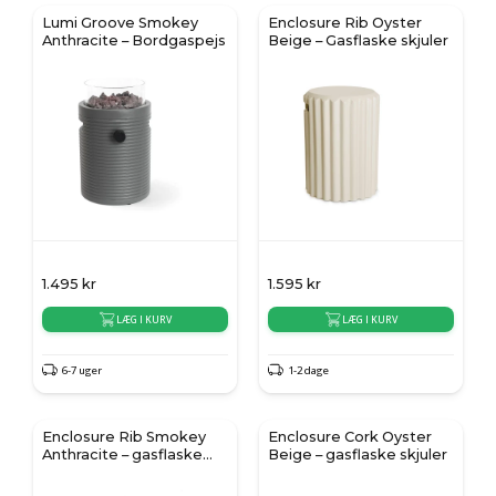
Lumi Groove Smokey
Enclosure Rib Oyster
Anthracite – Bordgaspejs
Beige – Gasflaske skjuler
1.495
kr
1.595
kr
LÆG I KURV
LÆG I KURV
6-7 uger
1-2 dage
Enclosure Rib Smokey
Enclosure Cork Oyster
Anthracite – gasflaske
Beige – gasflaske skjuler
skjuler