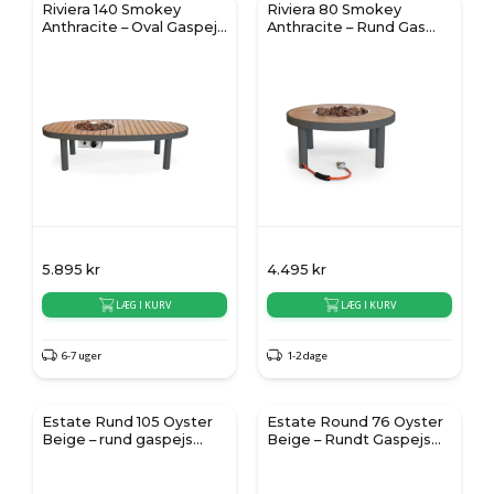
Riviera 140 Smokey
Riviera 80 Smokey
Anthracite – Oval Gaspejs
Anthracite – Rund Gas
Ildbord
Ildbord
5.895
kr
4.495
kr
LÆG I KURV
LÆG I KURV
6-7 uger
1-2 dage
Estate Rund 105 Oyster
Estate Round 76 Oyster
Beige – rund gaspejs
Beige – Rundt Gaspejs
ildbord
Ildbord