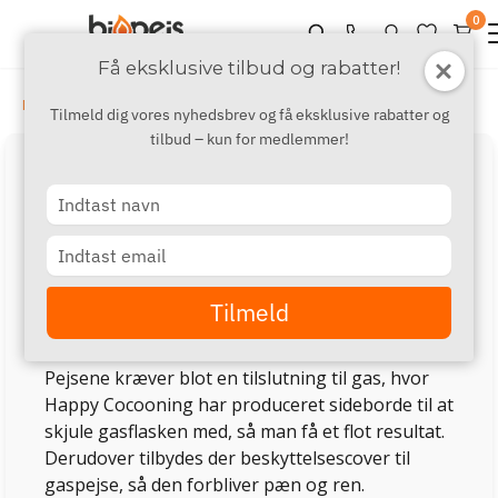
0
Få eksklusive tilbud og rabatter!
›
›
Mærker
H - K
Happy Cocooning
Tilmeld dig vores nyhedsbrev og få eksklusive rabatter og
tilbud – kun for medlemmer!
Happy Cocooning gaspejs
Type
Happy Cocooning producerer stilfulde udendørs
your
name
gaspejse, som kan stå ude hele året.
Type
your
Happy Cocooning tilbyder et stort udvalg af
email
Tilmeld
gaspejse i forskellige former og farver med
mulighed for at købe eksta tilbehør.
Pejsene kræver blot en tilslutning til gas, hvor
Happy Cocooning har produceret sideborde til at
skjule gasflasken med, så man få et flot resultat.
Derudover tilbydes der beskyttelsescover til
gaspejse, så den forbliver pæn og ren.