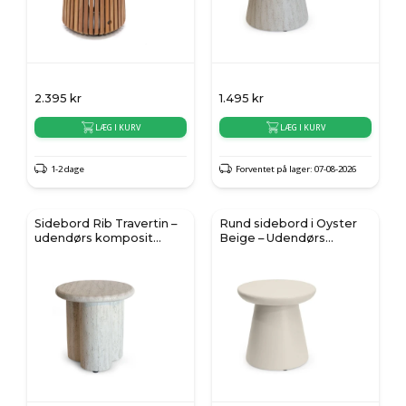
2.395
kr
1.495
kr
LÆG I KURV
LÆG I KURV
1-2 dage
Forventet på lager: 07-08-2026
Sidebord Rib Travertin –
Rund sidebord i Oyster
udendørs komposit
Beige – Udendørs
sidebord
komposit sidebord