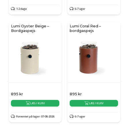
1-2 dage
6-7 uger
Lumi Oyster Beige –
Lumi Coral Red –
Bordgaspejs
bordgaspejs
895
kr
895
kr
LÆG I KURV
LÆG I KURV
Forventet på lager: 07-08-2026
6-7 uger