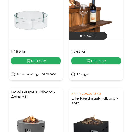
RESTSALG!
1.495
kr
1.345
kr
LÆG I KURV
LÆG I KURV
Forventet på lager: 07-08-2026
1-2 dage
Bowl Gaspejs Ildbord -
HAPPY COCOONING
Antracit
Lille Kvadratisk Ildbord -
sort