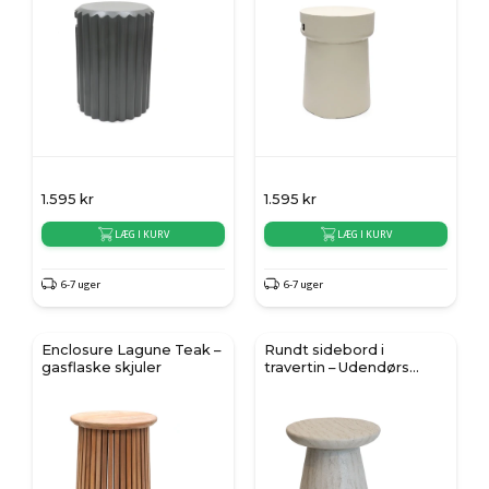
1.595
kr
1.595
kr
LÆG I KURV
LÆG I KURV
6-7 uger
6-7 uger
Enclosure Lagune Teak –
Rundt sidebord i
gasflaske skjuler
travertin – Udendørs
komposit sidebord