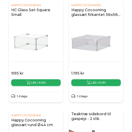
HAPPY COCOONING
HAPPY COCOONING
HC Glass Set Square
Happy Cocooning
Small
glassæt firkantet 56x56
cm
995
kr
1.195
kr
LÆG I KURV
LÆG I KURV
1-2 dage
1-2 dage
Teaktræ sidebord til
HAPPY COCOONING
gaspejs - 2 stk.
Happy Cocooning
glassæt rund Ø44 cm