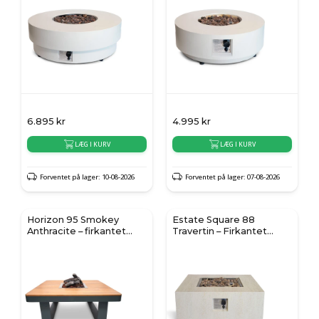
6.895
kr
4.995
kr
LÆG I KURV
LÆG I KURV
Forventet på lager: 10-08-2026
Forventet på lager: 07-08-2026
Horizon 95 Smokey
Estate Square 88
Anthracite – firkantet
Travertin – Firkantet
gaspejs ildbord
Gaspejs Ildbord