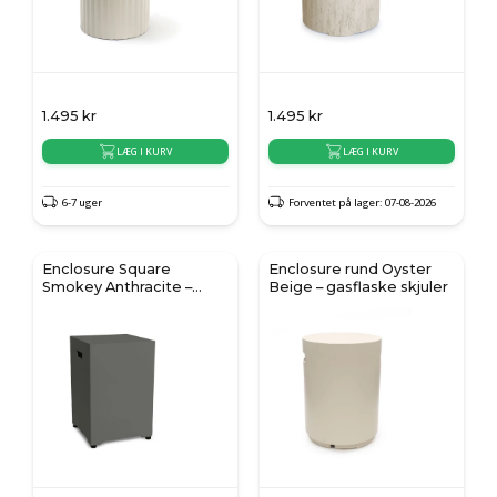
1.495
kr
1.495
kr
LÆG I KURV
LÆG I KURV
6-7 uger
Forventet på lager: 07-08-2026
Enclosure Square
Enclosure rund Oyster
Smokey Anthracite –
Beige – gasflaske skjuler
gasflaske skjuler