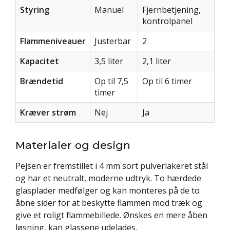
Styring
Manuel
Fjernbetjening,
kontrolpanel
Flammeniveauer
Justerbar
2
Kapacitet
3,5 liter
2,1 liter
Brændetid
Op til 7,5
Op til 6 timer
timer
Kræver strøm
Nej
Ja
Materialer og design
Pejsen er fremstillet i 4 mm sort pulverlakeret stål
og har et neutralt, moderne udtryk. To hærdede
glasplader medfølger og kan monteres på de to
åbne sider for at beskytte flammen mod træk og
give et roligt flammebillede. Ønskes en mere åben
løsning, kan glassene udelades.