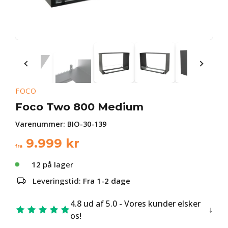
FOCO
Foco Two 800 Medium
Varenummer:
BIO-30-139
9.999
kr
fra
12
på lager
Leveringstid:
Fra 1-2 dage
4.8 ud af 5.0 - Vores kunder elsker
os!