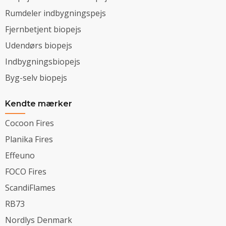
Rumdeler indbygningspejs
Fjernbetjent biopejs
Udendørs biopejs
Indbygningsbiopejs
Byg-selv biopejs
Kendte mærker
Cocoon Fires
Planika Fires
Effeuno
FOCO Fires
ScandiFlames
RB73
Nordlys Denmark