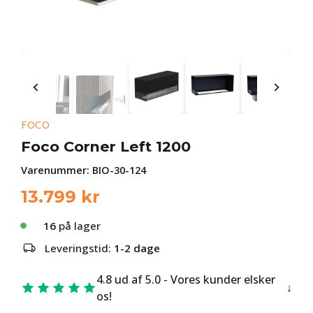
FOCO
Foco Corner Left 1200
Varenummer:
BIO-30-124
13.799
kr
16
på lager
Leveringstid:
1-2 dage
4.8 ud af 5.0 - Vores kunder elsker
os!