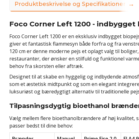
→
Produktbeskrivelse og Specifikationer
Foco Corner Left 1200 - indbygget 
Foco Corner Left 1200 er en eksklusiv indbygget biopej
giver et fantastisk flammesyn både forfra og fra venstr
120 cm er denne moderne pejs et oplagt valg til boliger,
restauranter, der ønsker en stilfuld og funktionel varm
behov fra skorsten eller aftræk.
Designet til at skabe en hyggelig og indbydende atmos
som et æstetisk midtpunkt og som en elegant integreret
luksuriøst og bæredygtigt alternativ til traditionelle pej
Tilpasningsdygtig bioethanol brænde
Vælg mellem flere bioethanolbrændere af høj kvalitet, s
passer bedst til dine behov:
Brænder
Manuel
Prime Fire 2.0
FLA4 