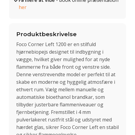
Få mere at vide
- book online præsentation
her
Produktbeskrivelse
Foco Corner Left 1200 er en stilfuld
hjørnebiopejs designet til indbygning i
vægge, hvilket giver mulighed for at nyde
flammerne fra både front og venstre side.
Denne venstrevendte model er perfekt til at
skabe en moderne og hyggelig atmosfære i
ethvert rum. Vælg mellem manuelle og
automatiske bioethanol brandkar, som
tilbyder justerbare flammeniveauer og
fjernbetjening. Fremstillet i 4 mm
pulverlakeret rustfrit stål og udstyret med
hærdet glas, sikrer Foco Corner Left en stabil
og sikker flammeoplevelse.