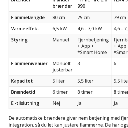
brænder
990
Flammelængde
80 cm
79 cm
79 cm
Varmeeffekt
6,5 kW
4,6 - 7,0 kW
4,6 - 
Styring
Manuel
Fjernbetjening
Fjernb
+ App +
+ App 
*Smart Home
*Smar
Flammeniveauer
Manuelt
3
6
justerbar
Kapacitet
5 liter
5,5 liter
5,5 lite
Brændetid
6 timer
8 timer
8 time
El-tilslutning
Nej
Ja
Ja
De automatiske brændere giver nem betjening med fje
integration, så du let kan justere flammerne. De har o