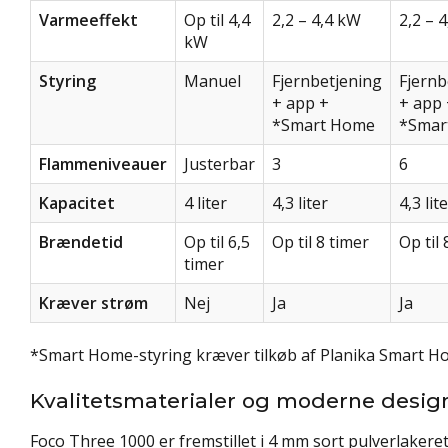
Varmeeffekt
Op til 4,4
2,2 – 4,4 kW
2,2 – 
kW
Styring
Manuel
Fjernbetjening
Fjernb
+ app +
+ app 
*Smart Home
*Smar
Flammeniveauer
Justerbar
3
6
Kapacitet
4 liter
4,3 liter
4,3 lit
Brændetid
Op til 6,5
Op til 8 timer
Op til 
timer
Kræver strøm
Nej
Ja
Ja
*Smart Home-styring kræver tilkøb af Planika Smart 
Kvalitetsmaterialer og moderne desig
Foco Three 1000 er fremstillet i 4 mm sort pulverlakeret 