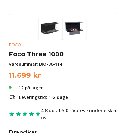
FOCO
Foco Three 1000
Varenummer:
BIO-30-114
11.699
kr
12
på lager
Leveringstid:
1-2 dage
4.8 ud af 5.0 - Vores kunder elsker
os!
Brandkar