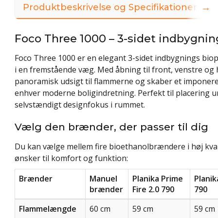
→
Produktbeskrivelse og Specifikationer
Foco Three 1000 – 3-sidet indbygnin
Foco Three 1000 er en elegant 3-sidet indbygnings biope
i en fremstående væg. Med åbning til front, venstre og 
panoramisk udsigt til flammerne og skaber et imponere
enhver moderne boligindretning. Perfekt til placering u
selvstændigt designfokus i rummet.
Vælg den brænder, der passer til dig
Du kan vælge mellem fire bioethanolbrændere i høj kval
ønsker til komfort og funktion:
Brænder
Manuel
Planika Prime
Planik
brænder
Fire 2.0 790
790
Flammelængde
60 cm
59 cm
59 cm