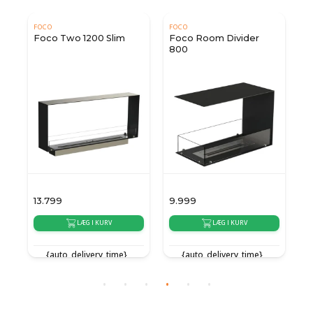
FOCO
FOCO
Foco Two 1200 Slim
Foco Room Divider
800
13.799
9.999
9
LÆG I KURV
LÆG I KURV
{auto_delivery_time}
{auto_delivery_time}