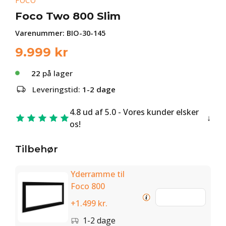
FOCO
Foco Two 800 Slim
Varenummer:
BIO-30-145
9.999
kr
22
på lager
Leveringstid:
1-2 dage
4.8 ud af 5.0 - Vores kunder elsker
os!
Tilbehør
Yderramme til
Foco 800
+1.499 kr.
1-2 dage