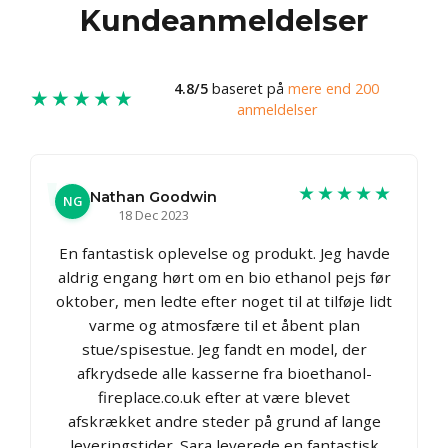
Kundeanmeldelser
4.8/5
baseret på
mere end 200
★★★★★
anmeldelser
★★★★★
Nathan Goodwin
NG
18 Dec 2023
En fantastisk oplevelse og produkt. Jeg havde
aldrig engang hørt om en bio ethanol pejs før
oktober, men ledte efter noget til at tilføje lidt
varme og atmosfære til et åbent plan
stue/spisestue. Jeg fandt en model, der
afkrydsede alle kasserne fra bioethanol-
fireplace.co.uk efter at være blevet
afskrækket andre steder på grund af lange
leveringstider. Sara leverede en fantastisk