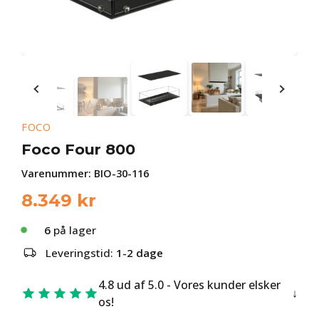
FOCO
Foco Four 800
Varenummer:
BIO-30-116
8.349
kr
6
på lager
Leveringstid:
1-2 dage
4.8 ud af 5.0 - Vores kunder elsker
os!