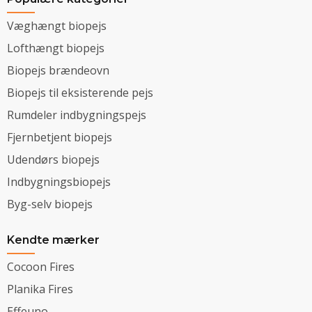
Væghængt biopejs
Lofthængt biopejs
Biopejs brændeovn
Biopejs til eksisterende pejs
Rumdeler indbygningspejs
Fjernbetjent biopejs
Udendørs biopejs
Indbygningsbiopejs
Byg-selv biopejs
Kendte mærker
Cocoon Fires
Planika Fires
Effeuno