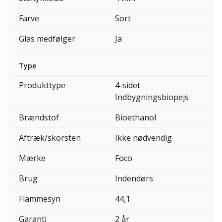
Farve
Sort
Glas medfølger
Ja
Type
Produkttype
4-sidet
Indbygningsbiopejs
Brændstof
Bioethanol
Aftræk/skorsten
Ikke nødvendig
Mærke
Foco
Brug
Indendørs
Flammesyn
44,1
Garanti
2 år