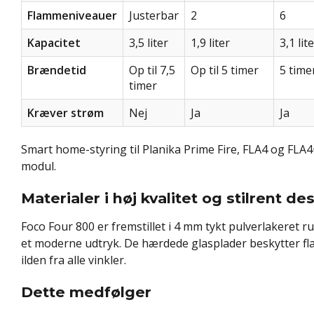
Flammeniveauer
Justerbar
2
6
Kapacitet
3,5 liter
1,9 liter
3,1 lit
Brændetid
Op til 7,5
Op til 5 timer
5 time
timer
Kræver strøm
Nej
Ja
Ja
Smart home-styring til Planika Prime Fire, FLA4 og FLA
modul.
Materialer i høj kvalitet og stilrent de
Foco Four 800 er fremstillet i 4 mm tykt pulverlakeret r
et moderne udtryk. De hærdede glasplader beskytter fl
ilden fra alle vinkler.
Dette medfølger