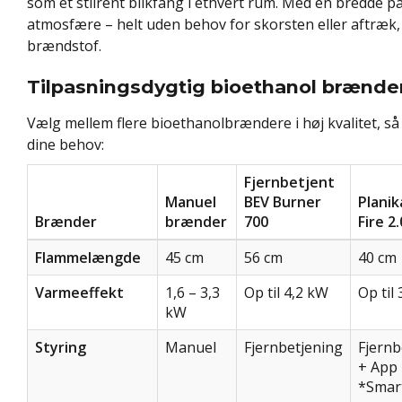
som et stilrent blikfang i ethvert rum. Med en bredde 
atmosfære – helt uden behov for skorsten eller aftræk
brændstof.
Tilpasningsdygtig bioethanol brænde
Vælg mellem flere bioethanolbrændere i høj kvalitet, så 
dine behov:
Fjernbetjent
Manuel
BEV Burner
Planik
Brænder
brænder
700
Fire 2
Flammelængde
45 cm
56 cm
40 cm
Varmeeffekt
1,6 – 3,3
Op til 4,2 kW
Op til
kW
Styring
Manuel
Fjernbetjening
Fjernb
+ App
*Smar