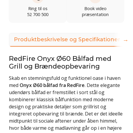
Ring til os
Book video
52 700 500
præsentation
→
Produktbeskrivelse og Specifikationer
3
RedFire Onyx Ø60 Bålfad med
Grill og Brændeopbevaring
Skab en stemningsfuld og funktionel oase i haven
med
Onyx Ø60 bålfad fra RedFire
. Dette elegante
udendørs bålfad er fremstillet i sort stål og
kombinerer klassisk bålfunktion med moderne
design og praktiske detaljer som grillrist og
integreret opbevaring til brænde. Det er det ideelle
midtpunkt til sociale aftener under åben himmel,
hvor både varme og madlavning går op i en højere