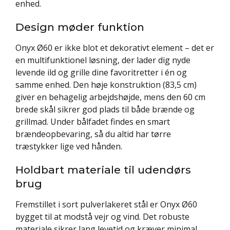
enhed.
Design møder funktion
Onyx Ø60 er ikke blot et dekorativt element – det er
en multifunktionel løsning, der lader dig nyde
levende ild og grille dine favoritretter i én og
samme enhed. Den høje konstruktion (83,5 cm)
giver en behagelig arbejdshøjde, mens den 60 cm
brede skål sikrer god plads til både brænde og
grillmad. Under bålfadet findes en smart
brændeopbevaring, så du altid har tørre
træstykker lige ved hånden.
Holdbart materiale til udendørs
brug
Fremstillet i sort pulverlakeret stål er Onyx Ø60
bygget til at modstå vejr og vind. Det robuste
materiale sikrer lang levetid og kræver minimal