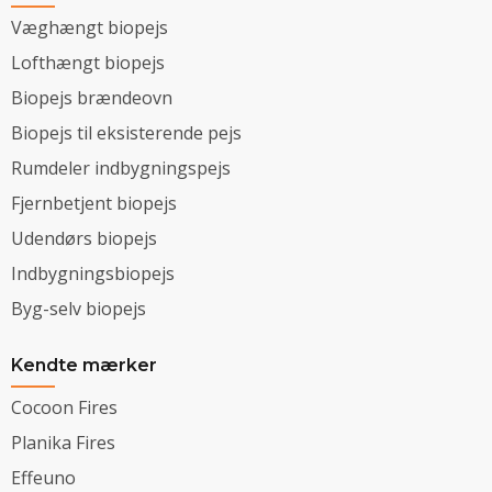
Væghængt biopejs
Lofthængt biopejs
Biopejs brændeovn
Biopejs til eksisterende pejs
Rumdeler indbygningspejs
Fjernbetjent biopejs
Udendørs biopejs
Indbygningsbiopejs
Byg-selv biopejs
Kendte mærker
Cocoon Fires
Planika Fires
Effeuno