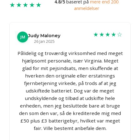
4.8/5
baseret på
mere end 200
★★★★★
anmeldelser
★★★★☆
Judy Maloney
JM
26 Jan 2025
Pålidelig og troværdig virksomhed med meget
hjælpsomt personale, især Virginia. Meget
glad for mit pejsindsats, men skuffende at
hverken den originale eller erstatnings
fjernbetjening virkede, på trods af at jeg
udskiftede batteriet. Dog var de meget
undskyldende og tilbød at udskifte hele
enheden, men jeg besluttede bare at bruge
den som den var, så de krediterede mig med
£50 plus £3 batterigebyr, hvilket var meget
fair. Ville bestemt anbefale dem.