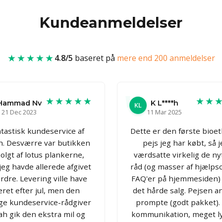
Kundeanmeldelser
★★★★★
4.8/5
baseret på
mere end 200 anmeldelser
★★★★★
★★
Hammad Nv
K L****h
KL
21 Dec 2023
11 Mar 2025
tastisk kundeservice af
Dette er den første bioe
h. Desværre var butikken
pejs jeg har købt, så 
olgt af lotus plankerne,
værdsatte virkelig de ny
eg havde allerede afgivet
råd (og masser af hjælp
rdre. Levering ville have
FAQ'er på hjemmesiden)
ret efter jul, men den
det hårde salg. Pejsen 
ige kundeservice-rådgiver
prompte (godt pakket).
ah gik den ekstra mil og
kommunikation, meget l