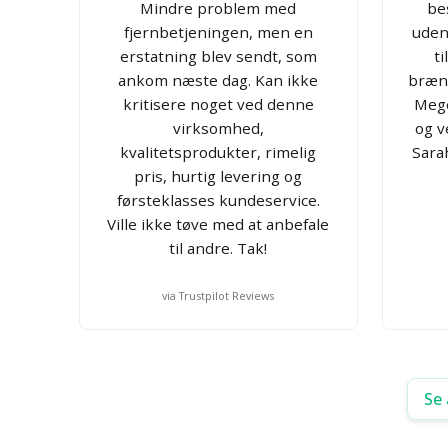
Mindre problem med
bes
fjernbetjeningen, men en
uden
erstatning blev sendt, som
t
ankom næste dag. Kan ikke
bræn
kritisere noget ved denne
Mege
virksomhed,
og v
kvalitetsprodukter, rimelig
Sarah
pris, hurtig levering og
førsteklasses kundeservice.
Ville ikke tøve med at anbefale
til andre. Tak!
via Trustpilot Reviews
Se 