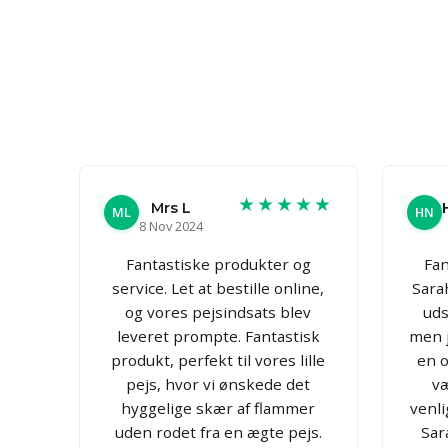
★★★★★
Mrs L
ML
HN
8 Nov 2024
Fantastiske produkter og
Fan
service. Let at bestille online,
Sara
og vores pejsindsats blev
uds
leveret prompte. Fantastisk
men j
produkt, perfekt til vores lille
en o
pejs, hvor vi ønskede det
væ
hyggelige skær af flammer
venl
uden rodet fra en ægte pejs.
Sar