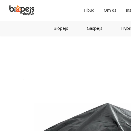
Tilbud
Om os
In
Biopejs
Gaspejs
Hybr