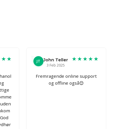
★★★
★★★★★
John Teller
JT
3 Feb 2025
thanol
Fremragende online support
jeg
og offline også😊
ttige
somme
 uden
ankom
 God
ydhør