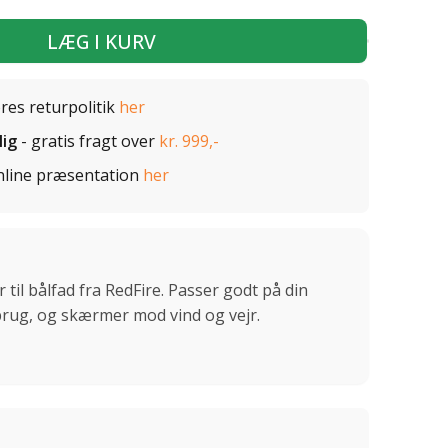
LÆG I KURV
ores returpolitik
her
lig
- gratis fragt over
kr. 999,-
nline præsentation
her
 til bålfad fra RedFire. Passer godt på din
 brug, og skærmer mod vind og vejr.