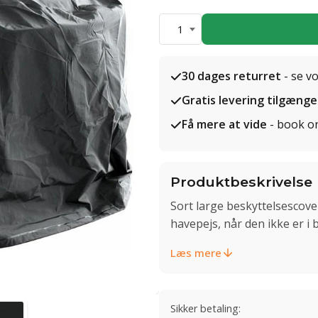
1
30 dages returret
- se v
Gratis levering tilgænge
Få mere at vide
- book o
Produktbeskrivelse
Sort large beskyttelsescover
havepejs, når den ikke er i
Læs mere
Sikker betaling: