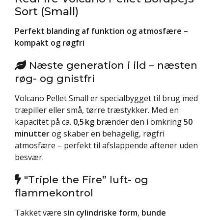
Sort (Small)
Perfekt blanding af funktion og atmosfære –
kompakt og røgfri
Næste generation i ild – næsten
røg- og gnistfri
Volcano Pellet Small er specialbygget til brug med
træpiller eller små, tørre træstykker. Med en
kapacitet på ca.
0,5 kg
brænder den i omkring
50
minutter
og skaber en behagelig, røgfri
atmosfære – perfekt til afslappende aftener uden
besvær.
"Triple the Fire” luft- og
flammekontrol
Takket være sin
cylindriske form
,
bunde