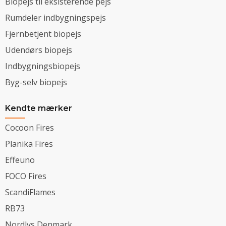
Biopejs til eksisterende pejs
Rumdeler indbygningspejs
Fjernbetjent biopejs
Udendørs biopejs
Indbygningsbiopejs
Byg-selv biopejs
Kendte mærker
Cocoon Fires
Planika Fires
Effeuno
FOCO Fires
ScandiFlames
RB73
Nordlys Denmark