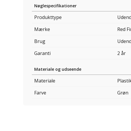
Nøglespecifikationer
Produkttype
Udend
Mærke
Red Fi
Brug
Udend
Garanti
2 år
Materiale og udseende
Materiale
Plasti
Farve
Grøn