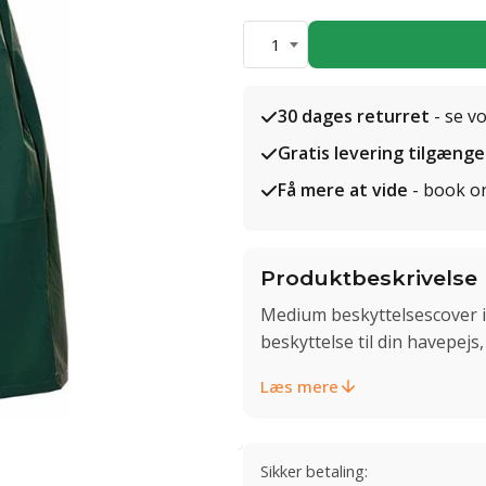
1
30 dages returret
- se v
Gratis levering tilgænge
Få mere at vide
- book o
Produktbeskrivelse
Medium beskyttelsescover i g
beskyttelse til din havepejs
Læs mere
Sikker betaling: