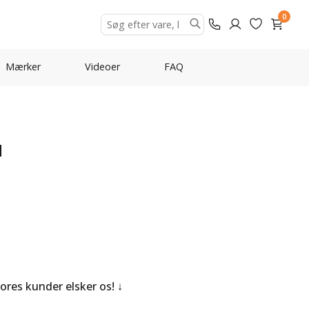
0
Mærker
Videoer
FAQ
M
Vores kunder elsker os!