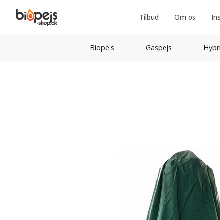
Tilbud
Om os
In
Biopejs
Gaspejs
Hybr