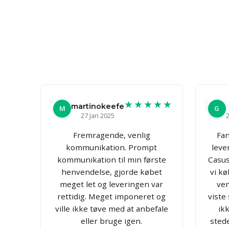
★★★★★
martinokeefe
M
G
27 Jan 2025
2
Fremragende, venlig
Fan
kommunikation. Prompt
leve
kommunikation til min første
CasusG
henvendelse, gjorde købet
vi kø
meget let og leveringen var
ven
rettidig. Meget imponeret og
viste
ville ikke tøve med at anbefale
ik
eller bruge igen.
stede