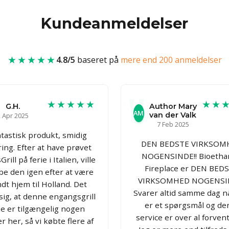
Kundeanmeldelser
★★★★★
4.8/5
baseret på
mere end 200 anmeldelser
★★★★★
★★
G.H.
Author Mary
AM
van der Valk
 Apr 2025
7 Feb 2025
tastisk produkt, smidig
DEN BEDSTE VIRKSOM
ring. Efter at have prøvet
NOGENSINDE!! Bioetha
rill på ferie i Italien, ville
Fireplace er DEN BED
be den igen efter at være
VIRKSOMHED NOGENSI
dt hjem til Holland. Det
Svarer altid samme dag n
 sig, at denne engangsgrill
er et spørgsmål og de
ke er tilgængelig nogen
service er over al forven
r her, så vi købte flere af