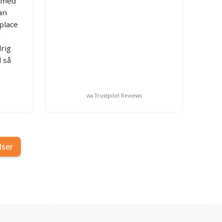
s med
an
place
g
drig
 så
via Trustpilot Reviews
lser