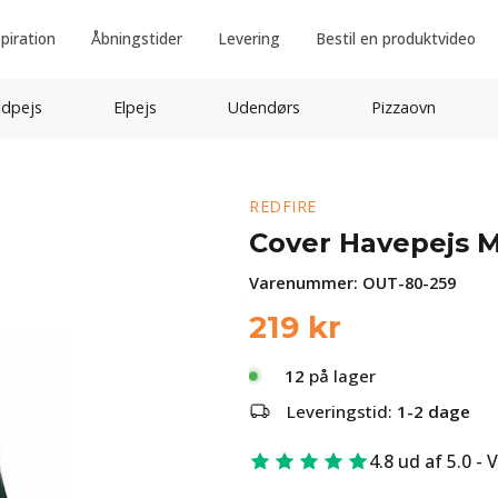
spiration
Åbningstider
Levering
Bestil en produktvideo
idpejs
Elpejs
Udendørs
Pizzaovn
REDFIRE
Cover Havepejs 
Varenummer:
OUT-80-259
219
kr
12
på lager
Leveringstid:
1-2 dage
4.8 ud af 5.0 - 