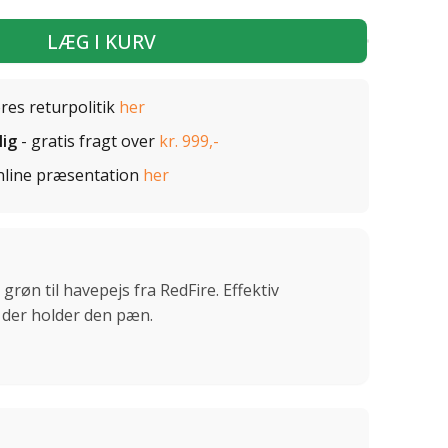
LÆG I KURV
ores returpolitik
her
lig
- gratis fragt over
kr. 999,-
nline præsentation
her
røn til havepejs fra RedFire. Effektiv
, der holder den pæn.