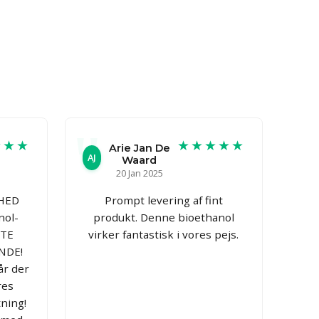
★★★
★★★★★
Arie Jan De
AJ
Waard
20 Jan 2025
HED
Prompt levering af fint
nol-
produkt. Denne bioethanol
STE
virker fantastisk i vores pejs.
NDE!
år der
res
tning!