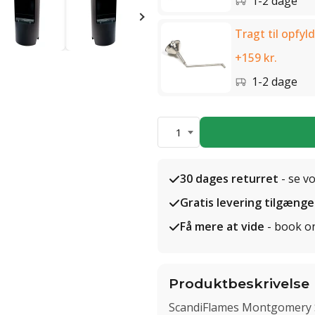
1-2 dage
Tragt til opfyld
+159 kr.
1-2 dage
1
30 dages returret
- se v
Gratis levering tilgænge
Få mere at vide
- book o
Produktbeskrivelse
ScandiFlames Montgomery So