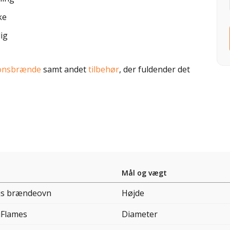
ke
ig
ionsbrænde
samt andet
tilbehør
, der fuldender det
Mål og vægt
js brændeovn
Højde
iFlames
Diameter