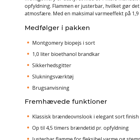
opfyldning. Flammen er justerbar, hvilket gør de
atmosfære. Med en maksimal varmeeffekt på 1,9 
Medfølger i pakken
Montgomery biopejs i sort
1,0 liter bioethanol brandkar
Sikkerhedsgitter
Slukningsværktøj
Brugsanvisning
Fremhævede funktioner
Klassisk brændeovnslook i elegant sort finish
Op til 4,5 timers brændetid pr. opfyldning
Justerbar flamme for fleksibel varme og stem