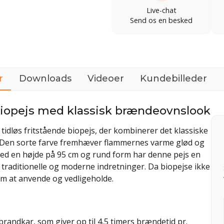
Live-chat
Send os en besked
r
Downloads
Videoer
Kundebilleder
biopejs med klassisk brændeovnslook
tidløs fritstående biopejs, der kombinerer det klassiske
Den sorte farve fremhæver flammernes varme glød og
. Med en højde på 95 cm og rund form har denne pejs en
e traditionelle og moderne indretninger. Da biopejse ikke
em at anvende og vedligeholde.
randkar, som giver op til 4,5 timers brændetid pr.