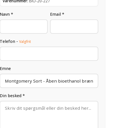
Varenummer:
BIO-20-227
Navn *
Email *
Telefon -
Valgfrit
Emne
Din besked *