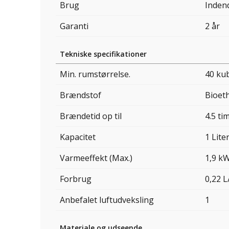
Brug
Inden
Garanti
2 år
Tekniske specifikationer
Min. rumstørrelse.
40 ku
Brændstof
Bioet
Brændetid op til
4.5 ti
Kapacitet
1 Lite
Varmeeffekt (Max.)
1,9 k
Forbrug
0,22 L
Anbefalet luftudveksling
1
Materiale og udseende