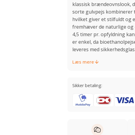
klassisk brændeovnslook, de
sorte gulvpejs kombinerer t
hvilket giver et stilfuldt o
fremhæver de naturlige og 
4,5 timer pr. opfyldning k
er enkel, da bioethanolpejs
leveres med sikkerhedsglas,
Læs mere
Sikker betaling: