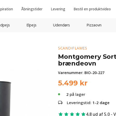
spiration
Åbningstider
Levering
Bestil en produktvideo
idpejs
Elpejs
Udendørs
Pizzaovn
SCANDIFLAMES
Montgomery Sort
brændeovn
Varenummer:
BIO-20-227
5.499
kr
2
på lager
Leveringstid:
1-2 dage
4.8 ud af 5.0 - 