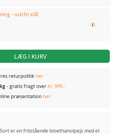
ning - rustfri stål
LÆG I KURV
ores returpolitik
her
lig
- gratis fragt over
kr. 999,-
nline præsentation
her
rt er en fritstående bioethanolpejs med et