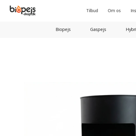
Tilbud
Om os
In
Biopejs
Gaspejs
Hybr