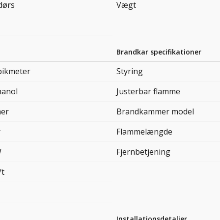
dørs
Vægt
Brandkar specifikationer
bikmeter
Styring
hanol
Justerbar flamme
mer
Brandkammer model
r
Flammelængde
W
Fjernbetjening
/t
Installationsdetaljer