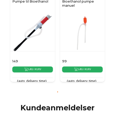
Pumpe til Bioethanol
Bioethanol pumpe
manuel
149
99
LÆG I KURV
LÆG I KURV
{auto_delivery_time}
{auto_delivery_time}
Kundeanmeldelser