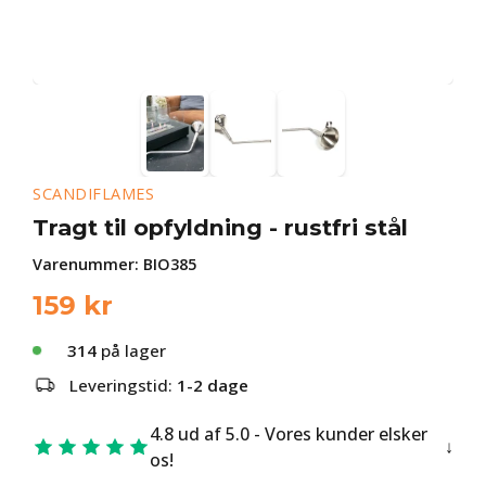
SCANDIFLAMES
Tragt til opfyldning - rustfri stål
Varenummer:
BIO385
159
kr
314
på lager
Leveringstid:
1-2 dage
4.8 ud af 5.0 - Vores kunder elsker
os!