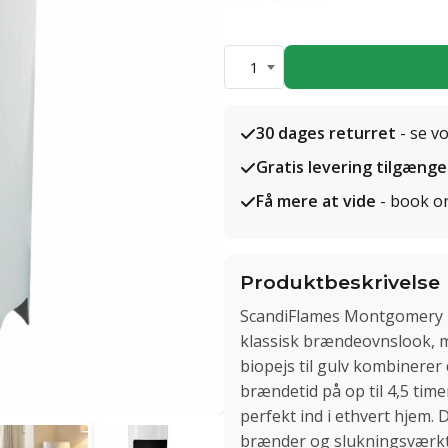
1
30 dages returret
- se v
Gratis levering tilgænge
Få mere at vide
- book o
Produktbeskrivelse
ScandiFlames Montgomery Hv
klassisk brændeovnslook, må
biopejs til gulv kombinerer
brændetid på op til 4,5 time
perfekt ind i ethvert hjem. 
brænder og slukningsværktø