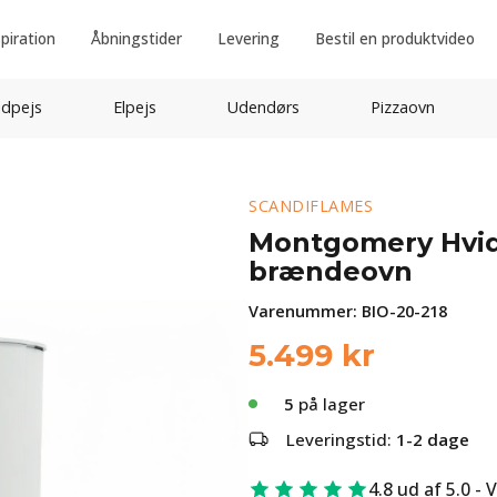
spiration
Åbningstider
Levering
Bestil en produktvideo
idpejs
Elpejs
Udendørs
Pizzaovn
SCANDIFLAMES
Montgomery Hvid
brændeovn
Varenummer:
BIO-20-218
5.499
kr
5
på lager
Leveringstid:
1-2 dage
4.8 ud af 5.0 - 