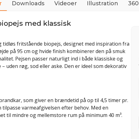
r
Downloads
Videoer
Illustration
360
biopejs med klassisk
tidløs fritstående biopejs, designet med inspiration fra
øjde på 95 cm og hvide finish kombinerer den på smuk
litet. Pejsen passer naturligt ind i både klassiske og
 uden røg, sod eller aske. Den er ideel som dekorativ
randkar, som giver en brændetid på op til 4,5 timer pr.
n tilpasse varmeafgivelsen efter behov. Med en
net til mindre og mellemstore rum på minimum 40 m³.