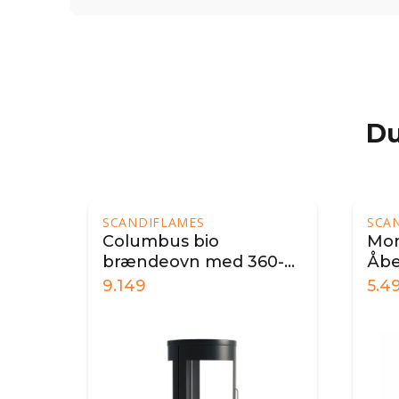
Du
SCANDIFLAMES
SCA
Montgomery Sort -
Sale
0-
Åben bioethanol
bræ
brændeovn
5.499
5.9