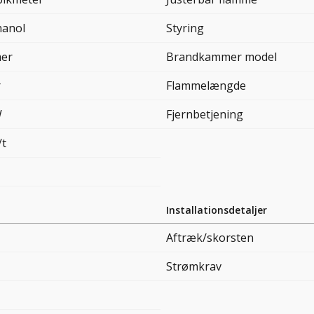
hanol
Styring
mer
Brandkammer model
r
Flammelængde
W
Fjernbetjening
/t
Installationsdetaljer
Aftræk/skorsten
Strømkrav