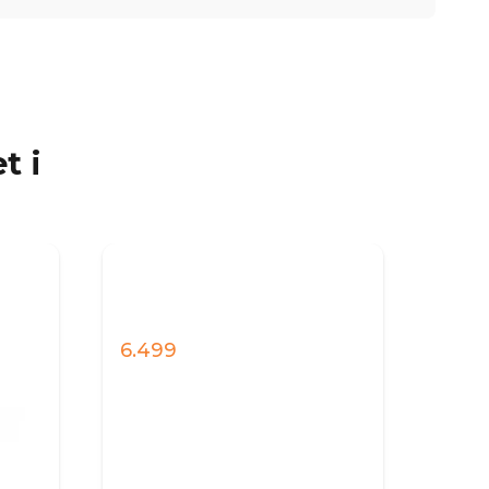
t i
6.499
9.14