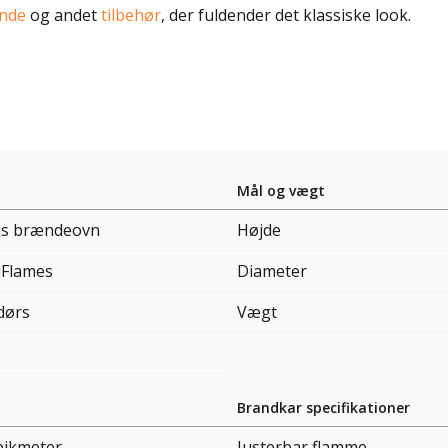
nde
og andet
tilbehør
, der fuldender det klassiske look.
Mål og vægt
js brændeovn
Højde
iFlames
Diameter
dørs
Vægt
Brandkar specifikationer
bikmeter
Justerbar flamme