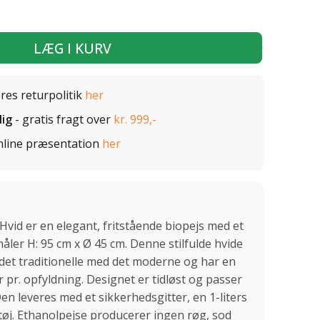
LÆG I KURV
ores returpolitik
her
lig
- gratis fragt over
kr. 999,-
nline præsentation
her
id er en elegant, fritstående biopejs med et
ler H: 95 cm x Ø 45 cm. Denne stilfulde hvide
 det traditionelle med det moderne og har en
r pr. opfyldning. Designet er tidløst og passer
Den leveres med et sikkerhedsgitter, en 1-liters
j. Ethanolpejse producerer ingen røg, sod