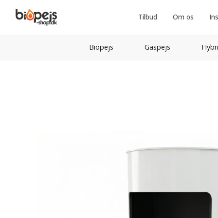
Tilbud
Om os
In
Biopejs
Gaspejs
Hybr