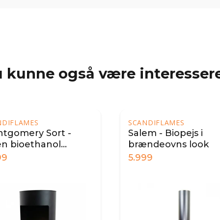
 kunne også være interessere
NDIFLAMES
m - Biopejs i
ndeovns look
99
6.499