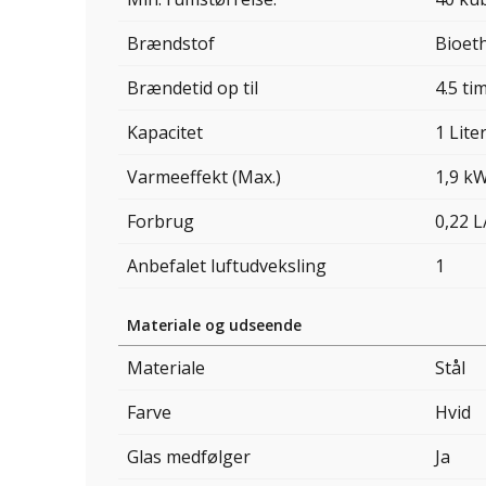
Brændstof
Bioet
Brændetid op til
4.5 ti
Kapacitet
1 Lite
Varmeeffekt (Max.)
1,9 k
Forbrug
0,22 L
Anbefalet luftudveksling
1
Materiale og udseende
Materiale
Stål
Farve
Hvid
Glas medfølger
Ja