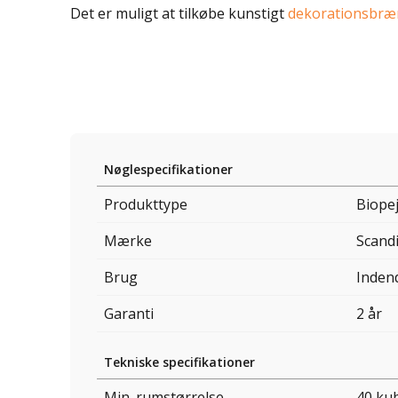
Det er muligt at tilkøbe kunstigt
dekorationsbræ
Nøglespecifikationer
Produkttype
Biope
Mærke
Scand
Brug
Inden
Garanti
2 år
Tekniske specifikationer
Min. rumstørrelse.
40 ku