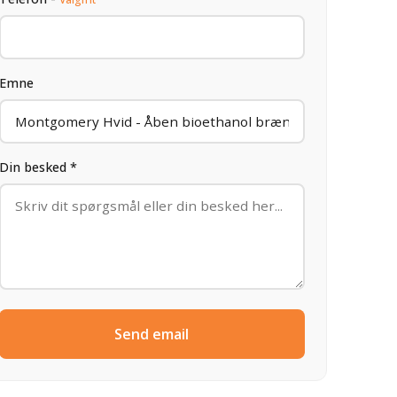
Emne
Din besked *
Send email