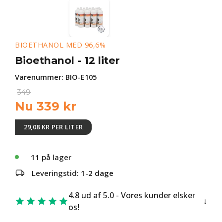
BIOETHANOL MED 96,6%
Bioethanol - 12 liter
Varenummer:
BIO-E105
349
Nu
339
kr
29,08 KR PER LITER
11
på lager
Leveringstid:
1-2 dage
4.8 ud af 5.0 - Vores kunder elsker
os!