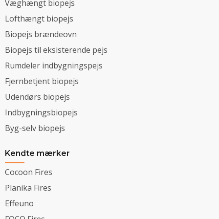
Væghængt biopejs
Lofthængt biopejs
Biopejs brændeovn
Biopejs til eksisterende pejs
Rumdeler indbygningspejs
Fjernbetjent biopejs
Udendørs biopejs
Indbygningsbiopejs
Byg-selv biopejs
Kendte mærker
Cocoon Fires
Planika Fires
Effeuno
FOCO Fires