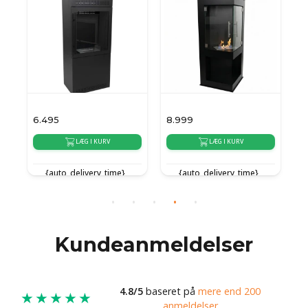
6.495
8.999
5
LÆG I KURV
LÆG I KURV
{auto_delivery_time}
{auto_delivery_time}
{
Kundeanmeldelser
4.8/5
baseret på
mere end 200
★★★★★
anmeldelser