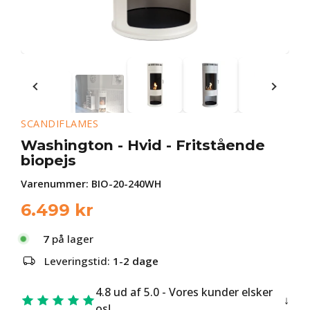
SCANDIFLAMES
Washington - Hvid - Fritstående
biopejs
Varenummer:
BIO-20-240WH
6.499
kr
7
på lager
Leveringstid:
1-2 dage
4.8 ud af 5.0 - Vores kunder elsker
os!