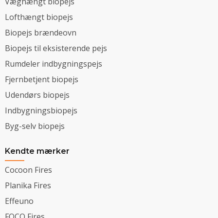
Væghængt biopejs
Lofthængt biopejs
Biopejs brændeovn
Biopejs til eksisterende pejs
Rumdeler indbygningspejs
Fjernbetjent biopejs
Udendørs biopejs
Indbygningsbiopejs
Byg-selv biopejs
Kendte mærker
Cocoon Fires
Planika Fires
Effeuno
FOCO Fires