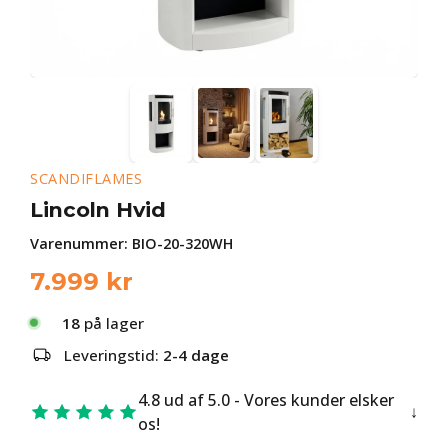
SCANDIFLAMES
Lincoln Hvid
Varenummer:
BIO-20-320WH
7.999
kr
18
på lager
Leveringstid:
2-4 dage
4.8 ud af 5.0 - Vores kunder elsker
os!