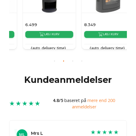
6.499
8.349
6
LÆG I KURV
LÆG I KURV
{auto_delivery_time}
{auto_delivery_time}
Kundeanmeldelser
4.8/5
baseret på
mere end 200
★★★★★
anmeldelser
★★★★★
Mrs L
ML