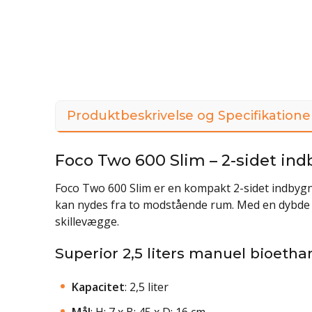
Produktbeskrivelse og Specifikatione
Foco Two 600 Slim – 2-sidet ind
Foco Two 600 Slim er en kompakt 2-sidet indbyg
kan nydes fra to modstående rum. Med en dybde på
skillevægge.
Superior 2,5 liters manuel bioeth
Kapacitet
: 2,5 liter
Mål
: H: 7 x B: 45 x D: 16 cm