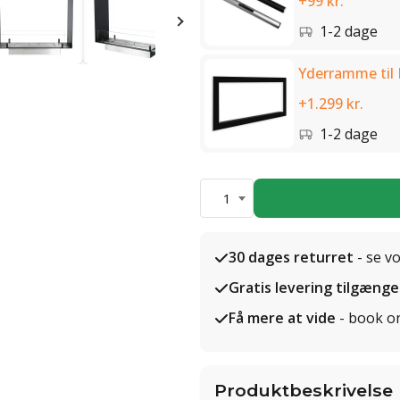
+99 kr.
1-2 dage
Yderramme til 
+1.299 kr.
1-2 dage
1
30 dages returret
- se v
Gratis levering tilgænge
Få mere at vide
- book o
Produktbeskrivelse