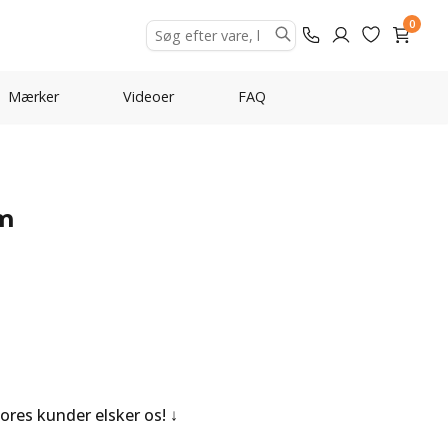
0
Mærker
Videoer
FAQ
m
Vores kunder elsker os!