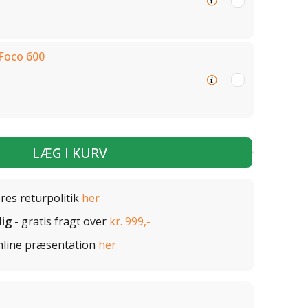
Foco 600
LÆG I KURV
ores returpolitik
her
lig
- gratis fragt over
kr. 999,-
nline præsentation
her