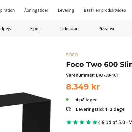
spiration
Åbningstider
Levering
Bestil en produktvideo
idpejs
Elpejs
Udendørs
Pizzaovn
FOCO
Foco Two 600 Sli
Varenummer:
BIO-30-101
8.349
kr
4
på lager
Leveringstid:
1-2 dage
4.8 ud af 5.0 - 