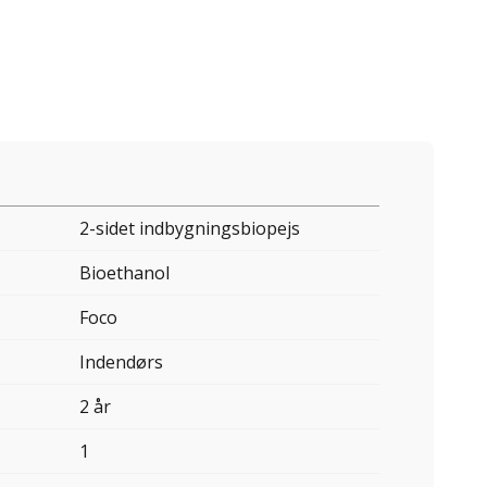
2-sidet indbygningsbiopejs
Bioethanol
Foco
Indendørs
2 år
1