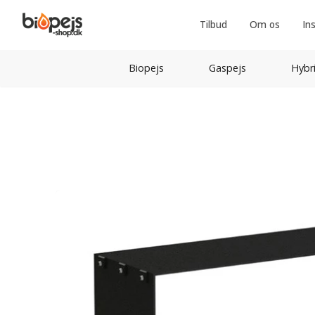
Tilbud
Om os
In
Biopejs
Gaspejs
Hybr