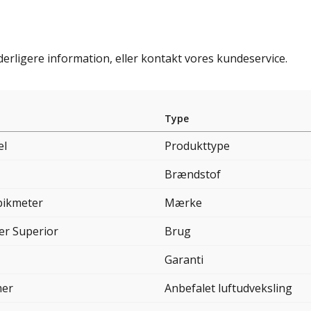
erligere information, eller kontakt vores kundeservice.
Type
el
Produkttype
Brændstof
bikmeter
Mærke
ter Superior
Brug
Garanti
mer
Anbefalet luftudveksling