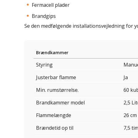
Fermacell plader
Brandgips
Se den medfølgende installationsvejledning for yd
Brændkammer
Styring
Manu
Justerbar flamme
Ja
Min. rumstørrelse.
60 ku
Brandkammer model
2,5 Li
Flammelængde
26 cm
Brændetid op til
7,5 ti