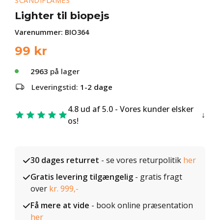
SCANDIFLAMES
Lighter til biopejs
Varenummer:
BIO364
99
kr
2963
på lager
Leveringstid:
1-2 dage
4.8 ud af 5.0 - Vores kunder elsker
os!
30 dages returret
- se vores returpolitik
her
Gratis levering tilgængelig
- gratis fragt
over
kr. 999,-
Få mere at vide
- book online præsentation
her