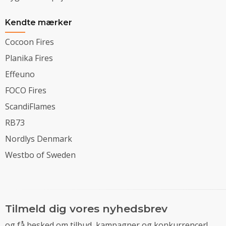
Kendte mærker
Cocoon Fires
Planika Fires
Effeuno
FOCO Fires
ScandiFlames
RB73
Nordlys Denmark
Westbo of Sweden
Tilmeld dig vores nyhedsbrev
og få besked om tilbud, kampagner og konkurrencer!