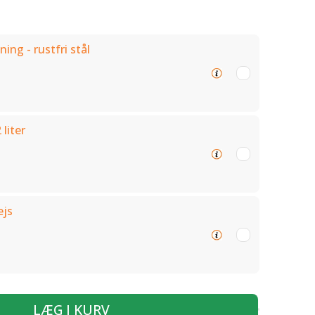
ning - rustfri stål
 liter
ejs
LÆG I KURV