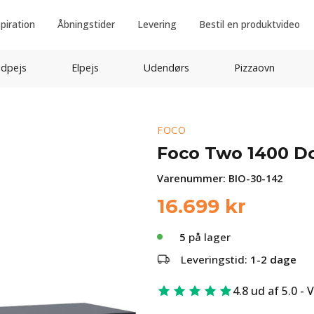
spiration
Åbningstider
Levering
Bestil en produktvideo
idpejs
Elpejs
Udendørs
Pizzaovn
FOCO
Foco Two 1400 D
Varenummer:
BIO-30-142
16.699
kr
5
på lager
Leveringstid:
1-2 dage
4.8 ud af 5.0 - 