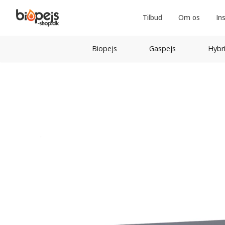
Tilbud
Om os
In
Biopejs
Gaspejs
Hybr