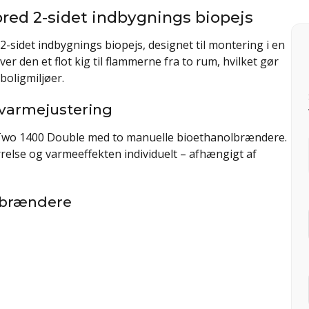
red 2-sidet indbygnings biopejs
-sidet indbygnings biopejs, designet til montering i en
r den et flot kig til flammerne fra to rum, hvilket gør
boligmiljøer.
 varmejustering
 Two 1400 Double med to manuelle bioethanolbrændere.
rrelse og varmeeffekten individuelt – afhængigt af
lbrændere