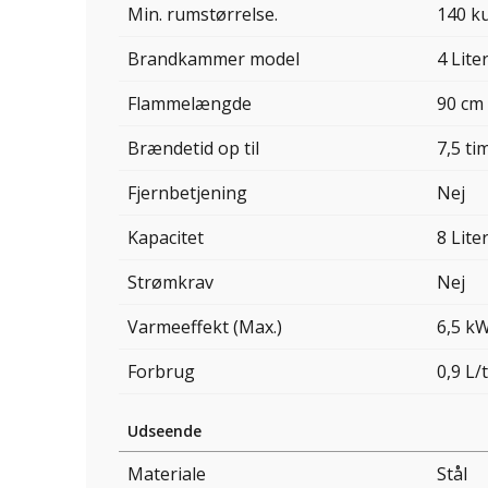
Min. rumstørrelse.
140 k
Brandkammer model
4 Lite
Flammelængde
90 cm
Brændetid op til
7,5 ti
Fjernbetjening
Nej
Kapacitet
8 Lite
Strømkrav
Nej
Varmeeffekt (Max.)
6,5 k
Forbrug
0,9 L/t
Udseende
Materiale
Stål