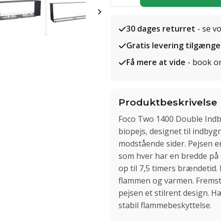
30 dages returret
- se v
Gratis levering tilgænge
Få mere at vide
- book o
Produktbeskrivelse
Foco Two 1400 Double Indby
biopejs, designet til indby
modstående sider. Pejsen e
som hver har en bredde på 60
op til 7,5 timers brændetid
flammen og varmen. Fremstill
pejsen et stilrent design. 
stabil flammebeskyttelse.