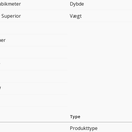
ubikmeter
Dybde
r Superior
Vægt
mer
r
W
Type
Produkttype