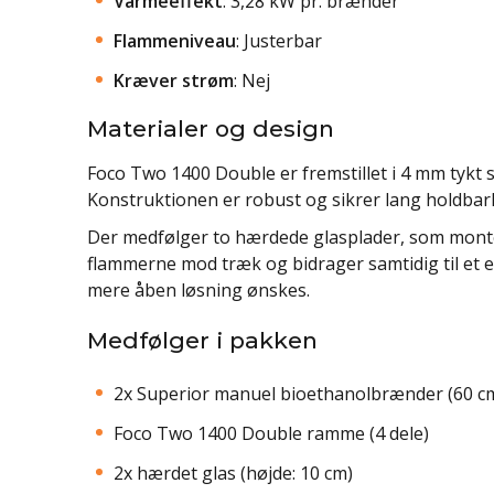
Varmeeffekt
: 3,28 kW pr. brænder
Flammeniveau
: Justerbar
Kræver strøm
: Nej
Materialer og design
Foco Two 1400 Double er fremstillet i 4 mm tykt st
Konstruktionen er robust og sikrer lang holdbar
Der medfølger to hærdede glasplader, som monte
flammerne mod træk og bidrager samtidig til et e
mere åben løsning ønskes.
Medfølger i pakken
2x Superior manuel bioethanolbrænder (60 c
Foco Two 1400 Double ramme (4 dele)
2x hærdet glas (højde: 10 cm)