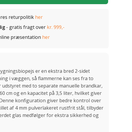
ores returpolitik
her
lig
- gratis fragt over
kr. 999,-
nline præsentation
her
gningsbiopejs er en ekstra bred 2-sidet
gning i væggen, så flammerne kan ses fra to
r udstyret med to separate manuelle brandkar,
 cm og en kapacitet på 3,5 liter, hvilket giver
. Denne konfiguration giver bedre kontrol over
et af 4 mm pulverlakeret rustfrit stål, tilbyder
Hærdet glas medfølger for ekstra sikkerhed og