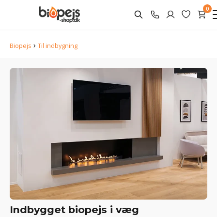
0
›
Biopejs
Til indbygning
Indbygget biopejs i væg