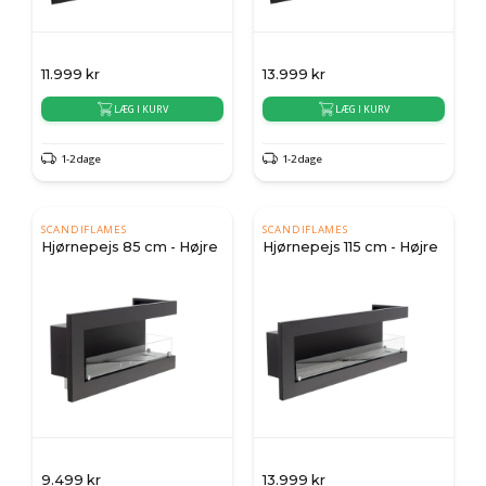
11.999
kr
13.999
kr
LÆG I KURV
LÆG I KURV
1-2 dage
1-2 dage
SCANDIFLAMES
SCANDIFLAMES
Hjørnepejs 85 cm - Højre
Hjørnepejs 115 cm - Højre
9.499
kr
13.999
kr