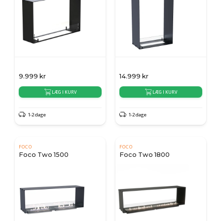
9.999
kr
14.999
kr
LÆG I KURV
LÆG I KURV
1-2 dage
1-2 dage
FOCO
FOCO
Foco Two 1500
Foco Two 1800