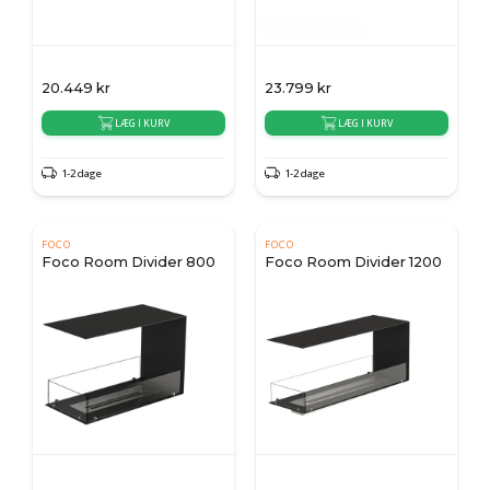
20.449
kr
23.799
kr
LÆG I KURV
LÆG I KURV
1-2 dage
1-2 dage
FOCO
FOCO
Foco Room Divider 800
Foco Room Divider 1200