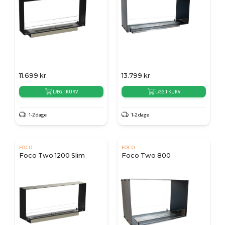
11.699
kr
13.799
kr
LÆG I KURV
LÆG I KURV
1-2 dage
1-2 dage
FOCO
FOCO
Foco Two 1200 Slim
Foco Two 800