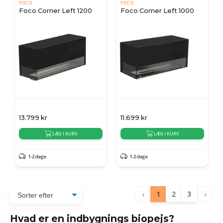
FOCO
FOCO
Foco Corner Left 1200
Foco Corner Left 1000
13.799
kr
11.699
kr
LÆG I KURV
LÆG I KURV
1-2 dage
1-2 dage
‹
›
1
2
3
Hvad er en indbygnings biopejs?