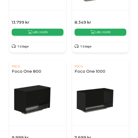
13.799
kr
8.349
kr
LÆG I KURV
LÆG I KURV
1-2 dage
1-2 dage
FOCO
FOCO
Foco One 800
Foco One 1000
9.999
kr
11.699
kr