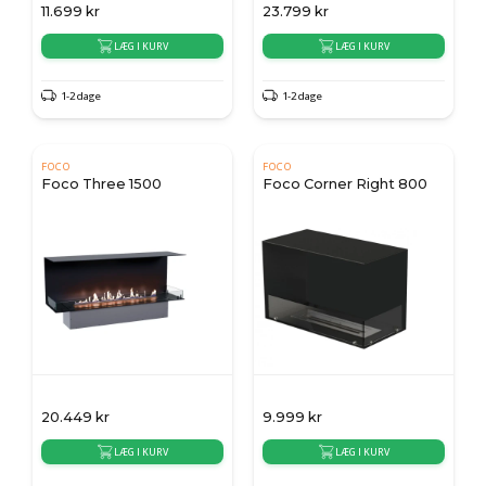
11.699
kr
23.799
kr
LÆG I KURV
LÆG I KURV
1-2 dage
1-2 dage
FOCO
FOCO
Foco Three 1500
Foco Corner Right 800
20.449
kr
9.999
kr
LÆG I KURV
LÆG I KURV