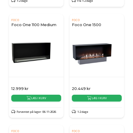
1-2 dage
Fra 1-2 dage
FOCO
FOCO
Foco One 1100 Medium
Foco One 1500
12.999
kr
20.449
kr
LÆG I KURV
LÆG I KURV
Forventet på lager: 06-11-2026
1-2 dage
FOCO
FOCO