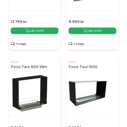
13.799
kr
9.999
kr
LÆG I KURV
LÆG I KURV
1-2 dage
1-2 dage
FOCO
FOCO
Foco Two 600 Slim
Foco Two 1000