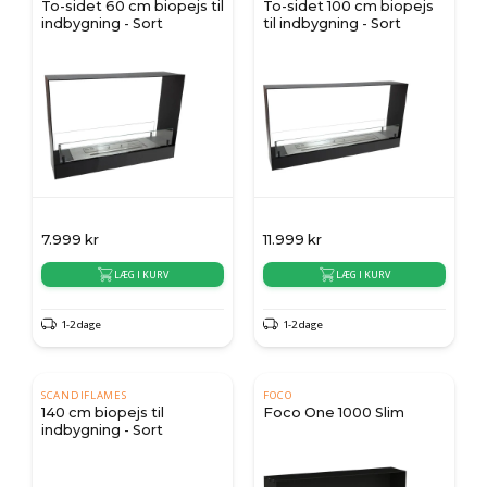
To-sidet 60 cm biopejs til
To-sidet 100 cm biopejs
indbygning - Sort
til indbygning - Sort
7.999
kr
11.999
kr
LÆG I KURV
LÆG I KURV
1-2 dage
1-2 dage
SCANDIFLAMES
FOCO
140 cm biopejs til
Foco One 1000 Slim
indbygning - Sort