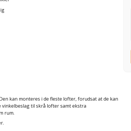
ig
en kan monteres i de fleste lofter, forudsat at de kan
inkelbeslag til skrå lofter samt ekstra
em rum.
er.