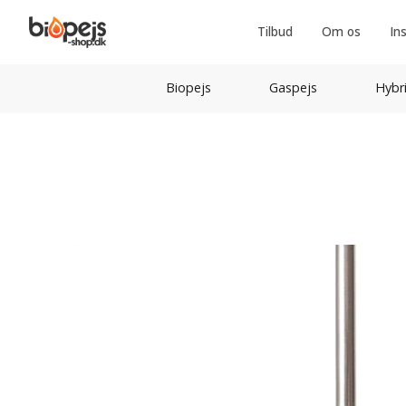
Tilbud
Om os
In
Biopejs
Gaspejs
Hybr