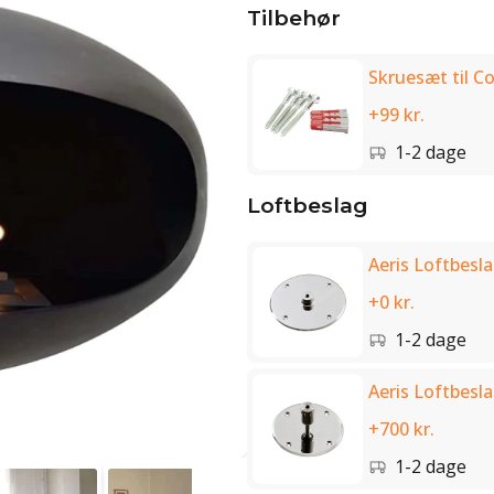
Tilbehør
Skruesæt til C
+99 kr.
1-2 dage
Loftbeslag
Aeris Loftbesla
+0 kr.
1-2 dage
Aeris Loftbesla
+700 kr.
1-2 dage