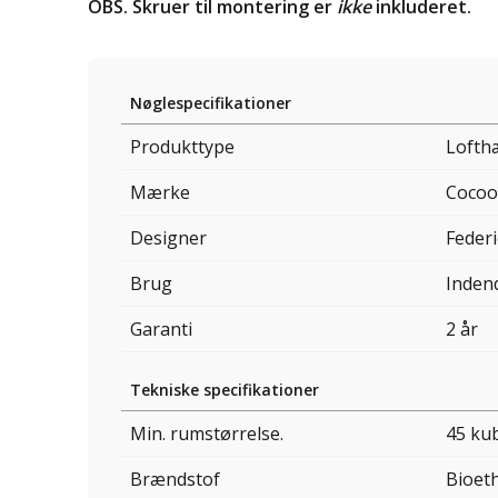
OBS. Skruer til montering er
ikke
inkluderet.
Nøglespecifikationer
Produkttype
Lofth
Mærke
Cocoo
Designer
Feder
Brug
Inden
Garanti
2 år
Tekniske specifikationer
Min. rumstørrelse.
45 ku
Brændstof
Bioet