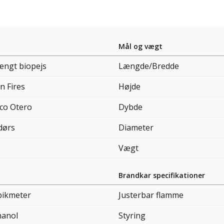
Mål og vægt
ængt biopejs
Længde/Bredde
n Fires
Højde
ico Otero
Dybde
dørs
Diameter
Vægt
Brandkar specifikationer
bikmeter
Justerbar flamme
hanol
Styring