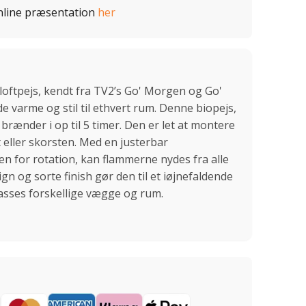
nline præsentation
her
loftpejs, kendt fra TV2’s Go' Morgen og Go'
 varme og stil til ethvert rum. Denne biopejs,
 brænder i op til 5 timer. Den er let at montere
t eller skorsten. Med en justerbar
n for rotation, kan flammerne nydes fra alle
n og sorte finish gør den til et iøjnefaldende
passes forskellige vægge og rum.