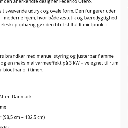
 af den anerkendte designer Federico Otero.
it svævende udtryk og ovale form. Den fungerer uden
ind i moderne hjem, hvor både æstetik og bæredygtighed
teleskopophæng gør den til et stilfuldt midtpunkt i
ters brandkar med manuel styring og justerbar flamme.
g og en maksimal varmeeffekt på 3 kW – velegnet til rum
r bioethanol i timen.
' Aften Danmark
mme
 (98,5 cm – 182,5 cm)
nkler