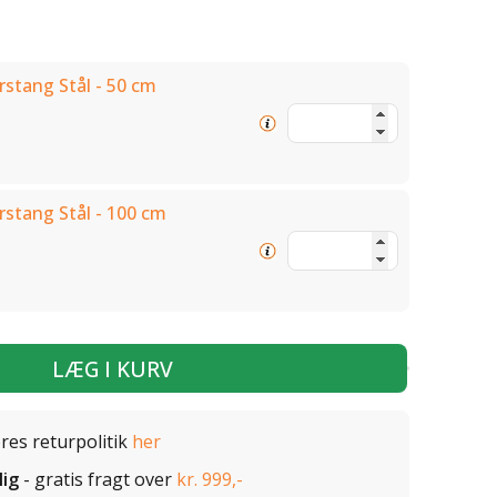
rstang Stål - 50 cm
rstang Stål - 100 cm
LÆG I KURV
ores returpolitik
her
lig
- gratis fragt over
kr. 999,-