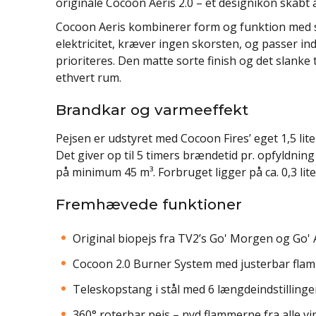
originale Cocoon Aeris 2.0 – et designikon skabt
Cocoon Aeris kombinerer form og funktion med s
elektricitet, kræver ingen skorsten, og passer 
prioriteres. Den matte sorte finish og det slanke 
ethvert rum.
Brandkar og varmeeffekt
Pejsen er udstyret med Cocoon Fires’ eget 1,5 li
Det giver op til 5 timers brændetid pr. opfyldnin
på minimum 45 m³. Forbruget ligger på ca. 0,3 lite
Fremhævede funktioner
Original biopejs fra TV2’s Go' Morgen og Go
Cocoon 2.0 Burner System med justerbar fla
Teleskopstang i stål med 6 længdeindstillinger
360° roterbar pejs – nyd flammerne fra alle vi