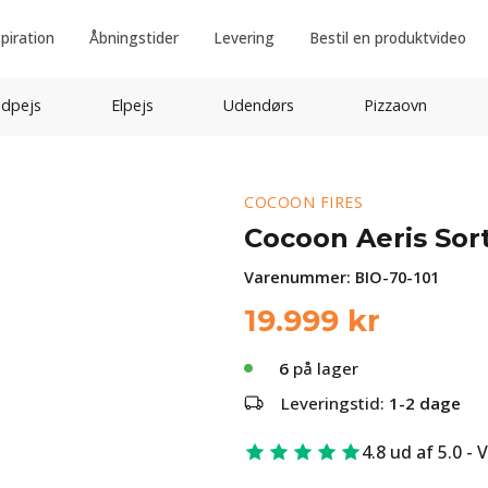
spiration
Åbningstider
Levering
Bestil en produktvideo
idpejs
Elpejs
Udendørs
Pizzaovn
COCOON FIRES
Cocoon Aeris Sort
Varenummer:
BIO-70-101
19.999
kr
6
på lager
Leveringstid:
1-2 dage
4.8 ud af 5.0 - 