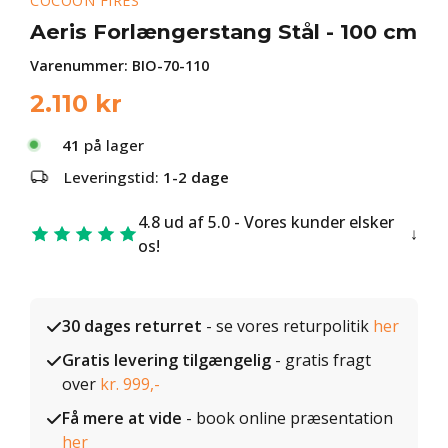
COCOON FIRES
Aeris Forlængerstang Stål - 100 cm
Varenummer:
BIO-70-110
2.110
kr
41
på lager
Leveringstid:
1-2 dage
4.8 ud af 5.0 - Vores kunder elsker
os!
30 dages returret
- se vores returpolitik
her
Gratis levering tilgængelig
- gratis fragt
over
kr. 999,-
Få mere at vide
- book online præsentation
her