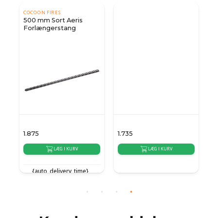
COCOON FIRES
500 mm Sort Aeris
Forlængerstang
1.875
1.735
2.
LÆG I KURV
LÆG I KURV
{auto_delivery_time}
{auto_delivery_time}
{