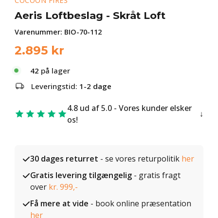
COCOON FIRES
Aeris Loftbeslag - Skråt Loft
Varenummer:
BIO-70-112
2.895
kr
42
på lager
Leveringstid:
1-2 dage
4.8 ud af 5.0 - Vores kunder elsker
os!
30 dages returret
- se vores returpolitik
her
Gratis levering tilgængelig
- gratis fragt
over
kr. 999,-
Få mere at vide
- book online præsentation
her