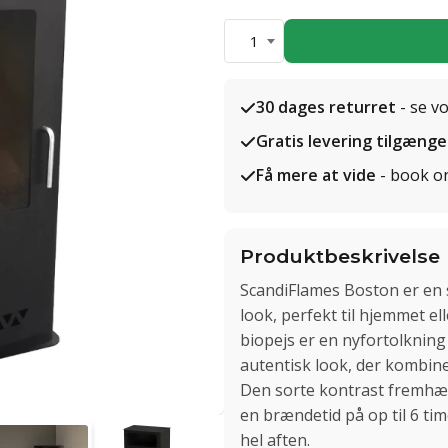
1
30 dages returret
- se v
Gratis levering tilgænge
Få mere at vide
- book o
Produktbeskrivelse
ScandiFlames Boston er en s
look, perfekt til hjemmet 
biopejs er en nyfortolkning
autentisk look, der kombine
Den sorte kontrast fremhæv
en brændetid på op til 6 ti
hel aften.