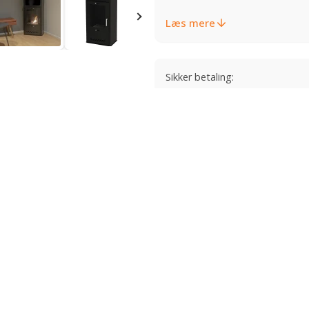
Læs mere
Sikker betaling:
r
Downloads
Videoer
Kundebilleder