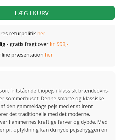
LÆG I KURV
ores returpolitik
her
lig
- gratis fragt over
kr. 999,-
nline præsentation
her
ort fritstående biopejs i klassisk brændeovns-
eller sommerhuset. Denne smarte og klassiske
 af den gammeldags pejs med et stilrent
rer det traditionelle med det moderne.
er flammernes kraftige farver og dybde. Med
mer pr. opfyldning kan du nyde pejsehyggen en