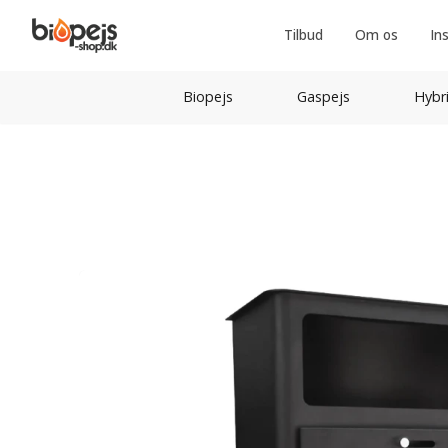
Tilbud
Om os
In
Biopejs
Gaspejs
Hybr