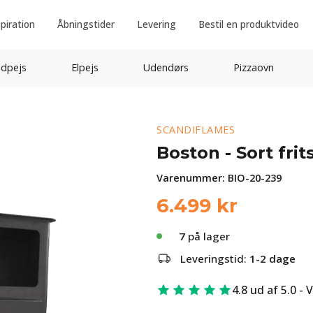
spiration
Åbningstider
Levering
Bestil en produktvideo
idpejs
Elpejs
Udendørs
Pizzaovn
SCANDIFLAMES
Boston - Sort fri
Varenummer:
BIO-20-239
6.499
kr
7
på lager
Leveringstid:
1-2 dage
4.8 ud af 5.0 - 