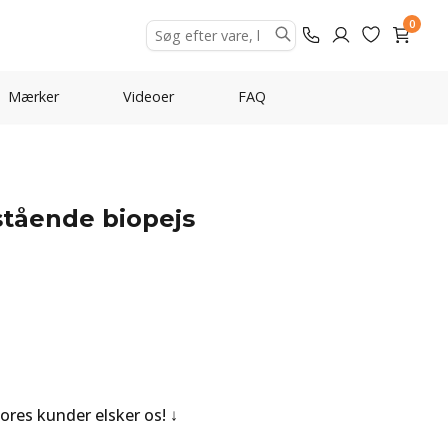
0
Mærker
Videoer
FAQ
tstående biopejs
Vores kunder elsker os!