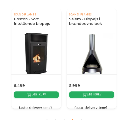
SCANDIFLAMES
SCANDIFLAMES
Boston - Sort
Salem - Biopejs i
n
fritstående biopejs
brændeovns look
6.499
5.999
5
LÆG I KURV
LÆG I KURV
{auto_delivery_time}
{auto_delivery_time}
{