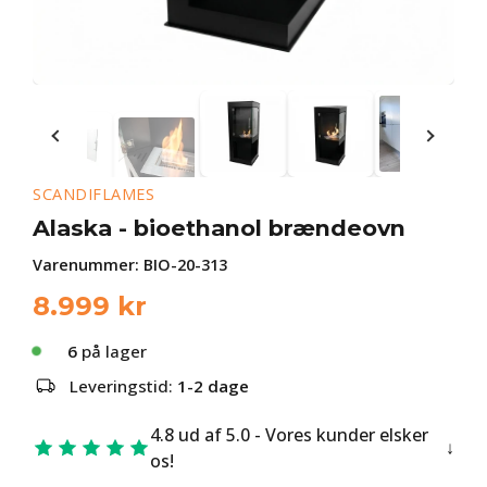
SCANDIFLAMES
Alaska - bioethanol brændeovn
Varenummer:
BIO-20-313
8.999
kr
6
på lager
Leveringstid:
1-2 dage
4.8 ud af 5.0 - Vores kunder elsker
os!