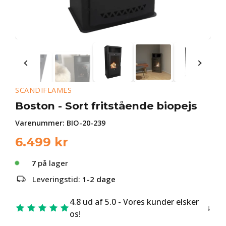
SCANDIFLAMES
Boston - Sort fritstående biopejs
Varenummer:
BIO-20-239
6.499
kr
7
på lager
Leveringstid:
1-2 dage
4.8 ud af 5.0 - Vores kunder elsker
os!