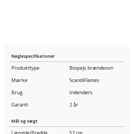
Nøglespecifikationer
Produkttype
Biopejs brændeovn
Mærke
ScandiFlames
Brug
Indendørs
Garanti
2 år
Mål og vægt
Længde/Bredde
52 cm