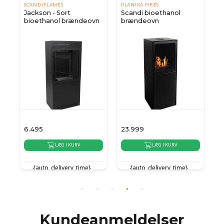
SCANDIFLAMES
PLANIKA FIRES
Jackson - Sort
Scandi bioethanol
bioethanol brændeovn
brændeovn
6.495
23.999
5
LÆG I KURV
LÆG I KURV
{auto_delivery_time}
{auto_delivery_time}
{
Kundeanmeldelser