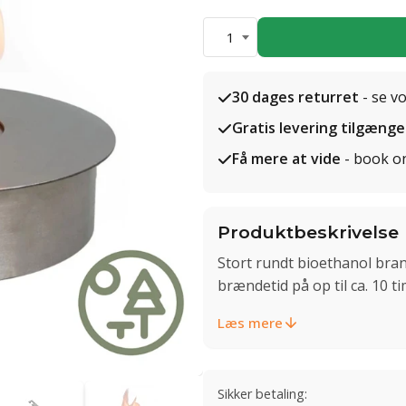
1
30 dages returret
- se v
Gratis levering tilgænge
Få mere at vide
- book o
Produktbeskrivelse
Stort rundt bioethanol bran
brændetid på op til ca. 10 t
Læs mere
Sikker betaling: