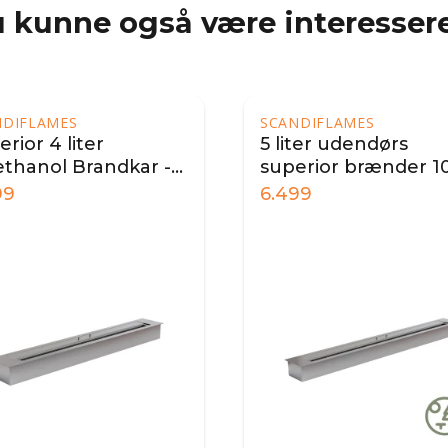
 kunne også være interessere
NDIFLAMES
SCANDIFLAMES
rior 4 liter
5 liter udendørs
ethanol Brandkar -
superior brænder 1
cm
cm
99
6.499