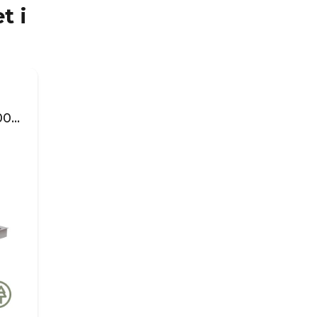
t i
00