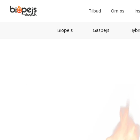
Tilbud
Om os
In
Biopejs
Gaspejs
Hybr