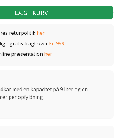
LÆG I KURV
ores returpolitik
her
lig
- gratis fragt over
kr. 999,-
nline præsentation
her
dkar med en kapacitet på 9 liter og en
imer per opfyldning.