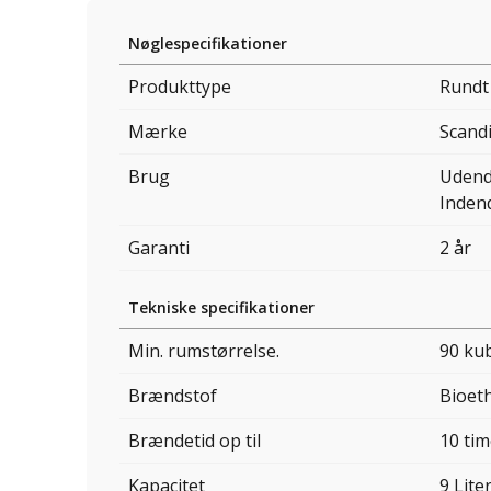
Nøglespecifikationer
Produkttype
Rundt
Mærke
Scand
Brug
Udend
Inden
Garanti
2 år
Tekniske specifikationer
Min. rumstørrelse.
90 ku
Brændstof
Bioet
Brændetid op til
10 tim
Kapacitet
9 Lite