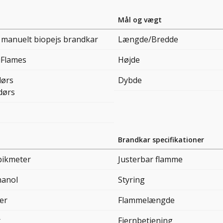
Mål og vægt
 manuelt biopejs brandkar
Længde/Bredde
iFlames
Højde
ørs
Dybde
dørs
Brandkar specifikationer
bikmeter
Justerbar flamme
hanol
Styring
er
Flammelængde
r
Fjernbetjening