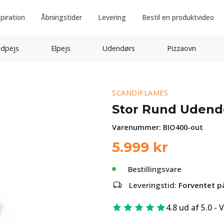
spiration
Åbningstider
Levering
Bestil en produktvideo
idpejs
Elpejs
Udendørs
Pizzaovn
SCANDIFLAMES
Stor Rund Udend
Varenummer:
BIO400-out
5.999
kr
Bestillingsvare
Leveringstid:
Forventet p
4.8 ud af 5.0 - 