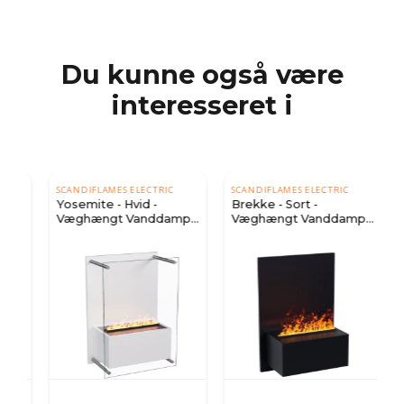
Du kunne også være
interesseret i
SCANDIFLAMES ELECTRIC
SCANDIFLAMES ELECTRIC
Yosemite - Hvid -
Brekke - Sort -
p
Væghængt Vanddamp
Væghængt Vanddamp
Pejs
Pejs