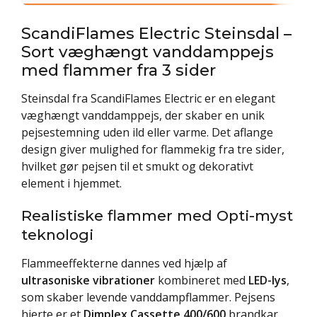
ScandiFlames Electric Steinsdal –
Sort væghængt vanddamppejs
med flammer fra 3 sider
Steinsdal fra ScandiFlames Electric er en elegant
væghængt vanddamppejs, der skaber en unik
pejsestemning uden ild eller varme. Det aflange
design giver mulighed for flammekig fra tre sider,
hvilket gør pejsen til et smukt og dekorativt
element i hjemmet.
Realistiske flammer med Opti-myst
teknologi
Flammeeffekterne dannes ved hjælp af
ultrasoniske vibrationer
kombineret med
LED-lys
,
som skaber levende vanddampflammer. Pejsens
hjerte er et
Dimplex Cassette 400/600
brandkar