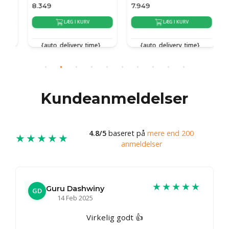
8.349
7.949
7
LÆG I KURV
LÆG I KURV
{auto_delivery_time}
{auto_delivery_time}
Kundeanmeldelser
4.8/5
baseret på
mere end 200
★★★★★
anmeldelser
★★★★★
Guru Dashwiny
GD
14 Feb 2025
Virkelig godt 👍