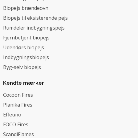
Biopejs brændeovn
Biopejs til eksisterende pejs
Rumdeler indbygningspejs
Fjernbetjent biopejs
Udendørs biopejs
Indbygningsbiopejs
Byg-selv biopejs
Kendte mærker
Cocoon Fires
Planika Fires
Effeuno
FOCO Fires
ScandiFlames