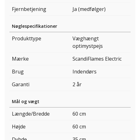
Fjernbetjening
Ja (medfølger)
Nøglespecifikationer
Produkttype
Væghængt
optimystpejs
Mærke
ScandiFlames Electric
Brug
Indendørs
Garanti
2 år
Mål og vægt
Længde/Bredde
60 cm
Højde
60 cm
Dybde
35 cm