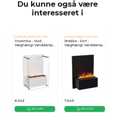
Du kunne også være
interesseret i
SCANDIFLAMES ELECTRIC
SCANDIFLAMES ELECTRIC
Yosemite - Hvid -
Brekke - Sort -
p
Væghængt Vanddamp
Væghængt Vanddamp
Pejs
Pejs
8.349
7.949
7
LÆG I KURV
LÆG I KURV