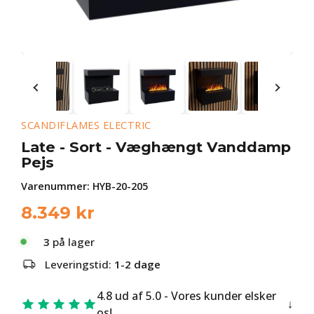
SCANDIFLAMES ELECTRIC
Late - Sort - Væghængt Vanddamp
Pejs
Varenummer:
HYB-20-205
8.349
kr
3
på lager
Leveringstid:
1-2 dage
4.8 ud af 5.0 - Vores kunder elsker
os!