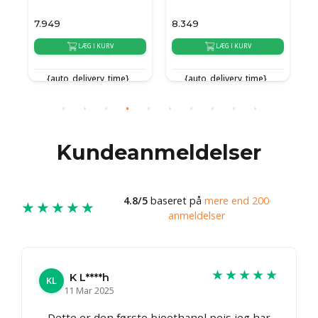
7.949
8.349
8
LÆG I KURV
LÆG I KURV
{auto_delivery_time}
{auto_delivery_time}
Kundeanmeldelser
4.8/5
baseret på
mere end 200
★★★★★
anmeldelser
★★★★★
K L****h
KL
11 Mar 2025
Dette er den første bioethanol pejs jeg har