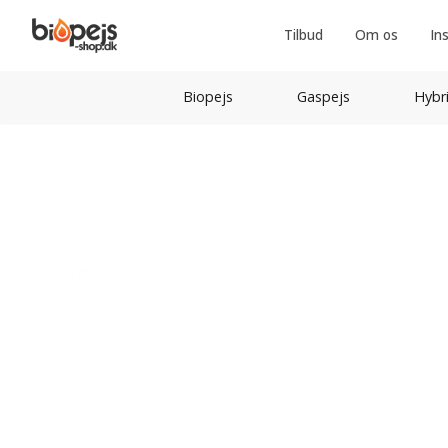
Tilbud
Om os
In
Biopejs
Gaspejs
Hybr