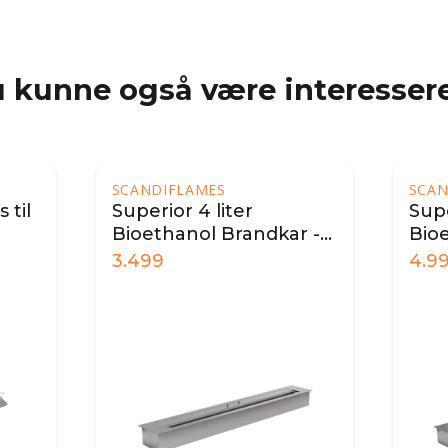
 kunne også være interessere
SCANDIFLAMES
SCAN
 til
Superior 4 liter
Supe
Bioethanol Brandkar -
Bio
80 cm
100
3.499
4.9