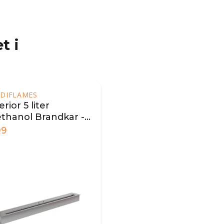
t i
DIFLAMES
rior 5 liter
ethanol Brandkar -
 cm
99