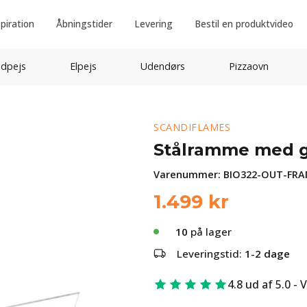
spiration
Åbningstider
Levering
Bestil en produktvideo
idpejs
Elpejs
Udendørs
Pizzaovn
SCANDIFLAMES
Stålramme med gl
Varenummer:
BIO322-OUT-FR
1.499
kr
10
på lager
Leveringstid:
1-2 dage
4.8 ud af 5.0 - 