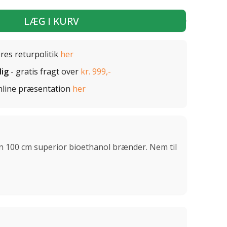
LÆG I KURV
ores returpolitik
her
lig
- gratis fragt over
kr. 999,-
nline præsentation
her
en 100 cm superior bioethanol brænder. Nem til