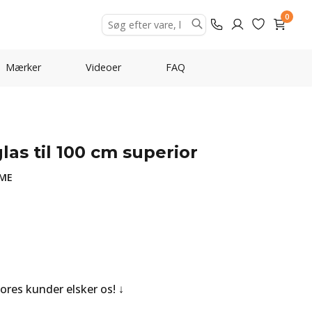
0
Mærker
Videoer
FAQ
as til 100 cm superior
AME
Vores kunder elsker os!