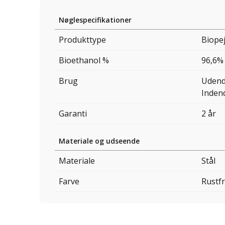
Nøglespecifikationer
Produkttype
Biope
Bioethanol %
96,6%
Brug
Udend
Inden
Garanti
2 år
Materiale og udseende
Materiale
Stål
Farve
Rustfr