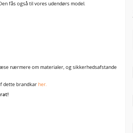
 Den fås også til vores udendørs model.
u læse nærmere om materialer, og sikkerhedsafstande
af dette brandkar
her.
rat!