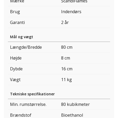
Mærke
ScandiFlames
Brug
Indendørs
Garanti
2 år
Mål og vægt
Længde/Bredde
80 cm
Højde
8 cm
Dybde
16 cm
Vægt
11 kg
Tekniske specifikationer
Min. rumstørrelse.
80 kubikmeter
Brændstof
Bioethanol