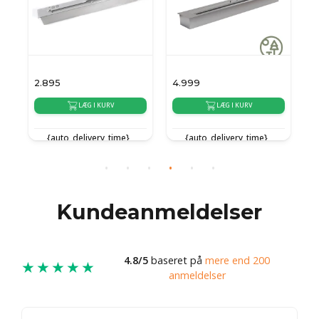
2.895
4.999
1
LÆG I KURV
LÆG I KURV
{auto_delivery_time}
{auto_delivery_time}
Kundeanmeldelser
4.8/5
baseret på
mere end 200
★★★★★
anmeldelser