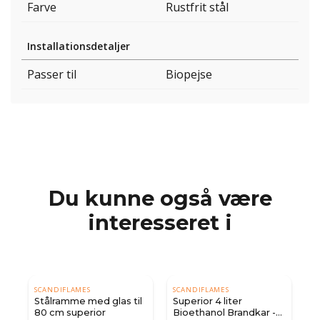
Farve
Rustfrit stål
Installationsdetaljer
Passer til
Biopejse
Du kunne også være
interesseret i
SCANDIFLAMES
SCANDIFLAMES
S
Stålramme med glas til
Superior 4 liter
Su
80 cm superior
Bioethanol Brandkar -
B