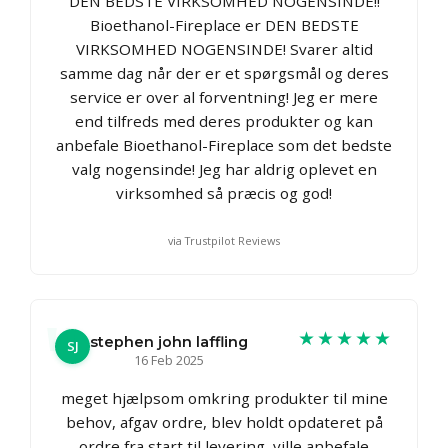
DEN BEDSTE VIRKSOMHED NOGENSINDE!!
Bioethanol-Fireplace er DEN BEDSTE
VIRKSOMHED NOGENSINDE! Svarer altid
samme dag når der er et spørgsmål og deres
service er over al forventning! Jeg er mere
end tilfreds med deres produkter og kan
anbefale Bioethanol-Fireplace som det bedste
valg nogensinde! Jeg har aldrig oplevet en
virksomhed så præcis og god!
via Trustpilot Reviews
★★★★★
stephen john laffling
SJ
16 Feb 2025
meget hjælpsom omkring produkter til mine
behov, afgav ordre, blev holdt opdateret på
ordre fra start til levering, ville anbefale