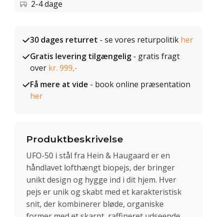
2-4 dage
30 dages returret
- se vores returpolitik
her
Gratis levering tilgængelig
- gratis fragt
over
kr. 999,-
Få mere at vide
- book online præsentation
her
Produktbeskrivelse
UFO-50 i stål fra Hein & Haugaard er en
håndlavet lofthængt biopejs, der bringer
unikt design og hygge ind i dit hjem. Hver
pejs er unik og skabt med et karakteristisk
snit, der kombinerer bløde, organiske
former med et skarpt, raffineret udseende.