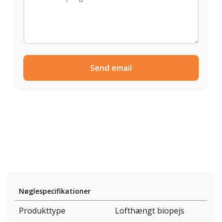
Send email
Nøglespecifikationer
Produkttype
Lofthængt biopejs