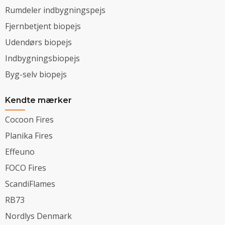
Rumdeler indbygningspejs
Fjernbetjent biopejs
Udendørs biopejs
Indbygningsbiopejs
Byg-selv biopejs
Kendte mærker
Cocoon Fires
Planika Fires
Effeuno
FOCO Fires
ScandiFlames
RB73
Nordlys Denmark