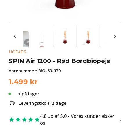
HÖFATS
SPIN Air 1200 - Rød Bordbiopejs
Varenummer:
BIO-60-370
1.499
kr
1
på lager
Leveringstid:
1-2 dage
4.8 ud af 5.0 - Vores kunder elsker
os!