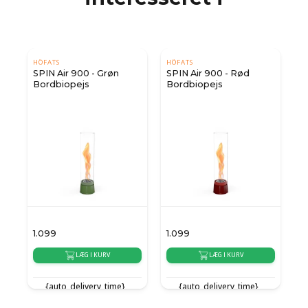
HÖFATS
HÖFATS
SPIN Air 900 - Grøn
SPIN Air 900 - Rød
Bordbiopejs
Bordbiopejs
1.099
1.099
1
LÆG I KURV
LÆG I KURV
{auto_delivery_time}
{auto_delivery_time}