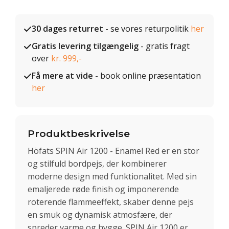
30 dages returret
- se vores returpolitik
her
Gratis levering tilgængelig
- gratis fragt
over
kr. 999,-
Få mere at vide
- book online præsentation
her
Produktbeskrivelse
Höfats SPIN Air 1200 - Enamel Red er en stor
og stilfuld bordpejs, der kombinerer
moderne design med funktionalitet. Med sin
emaljerede røde finish og imponerende
roterende flammeeffekt, skaber denne pejs
en smuk og dynamisk atmosfære, der
spreder varme og hygge. SPIN Air 1200 er