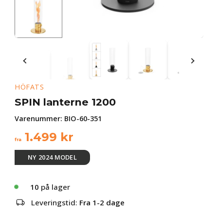
HÖFATS
SPIN lanterne 1200
Varenummer:
BIO-60-351
1.499
kr
fra
NY 2024 MODEL
10
på lager
Leveringstid:
Fra 1-2 dage