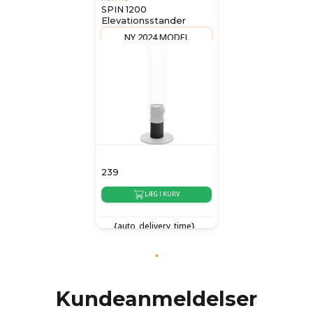
SPIN 1200
Elevationsstander
NY 2024 MODEL
239
LÆG I KURV
{auto_delivery_time}
Kundeanmeldelser