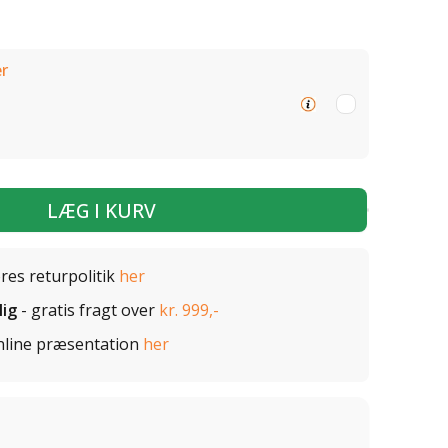
r
LÆG I KURV
ores returpolitik
her
lig
- gratis fragt over
kr. 999,-
nline præsentation
her