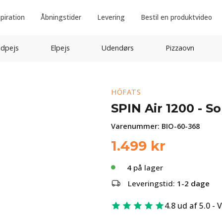
spiration
Åbningstider
Levering
Bestil en produktvideo
idpejs
Elpejs
Udendørs
Pizzaovn
HÖFATS
SPIN Air 1200 - S
Varenummer:
BIO-60-368
1.499
kr
4
på lager
Leveringstid:
1-2 dage
4.8 ud af 5.0 - 