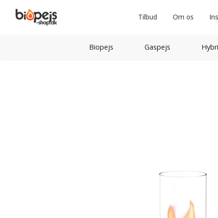
Tilbud
Om os
In
Biopejs
Gaspejs
Hybr