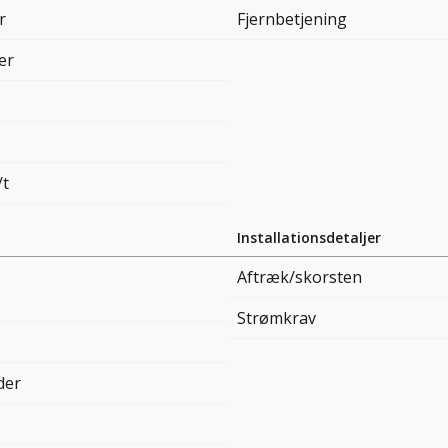
r
Fjernbetjening
ter
/t
Installationsdetaljer
Aftræk/skorsten
Strømkrav
ider