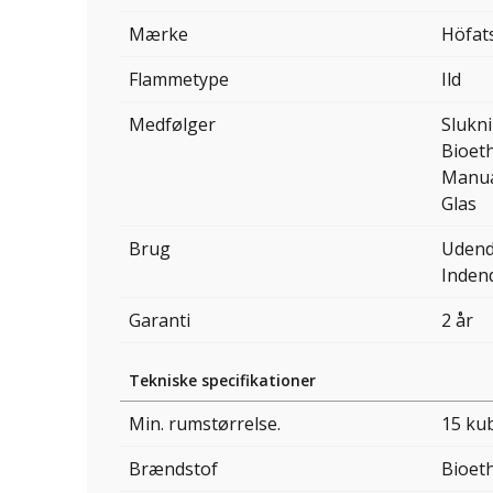
Mærke
Höfat
Flammetype
Ild
Medfølger
Slukn
Bioet
Manu
Glas
Brug
Udend
Inden
Garanti
2 år
Tekniske specifikationer
Min. rumstørrelse.
15 ku
Brændstof
Bioet