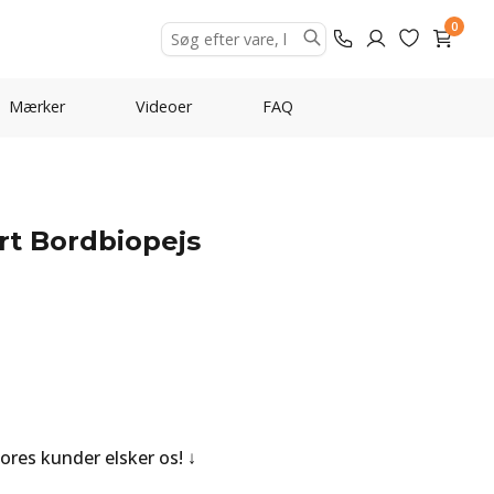
0
Mærker
Videoer
FAQ
ort Bordbiopejs
Vores kunder elsker os!