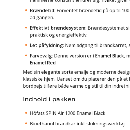
Brændetid:
Forventet brændetid på op til 100
ad gangen.
Effektivt brændesystem:
Brændesystemet sikr
praktisk og energieffektiv.
Let påfyldning:
Nem adgang til brandkarret, så
Farvevalg:
Denne version er i
Enamel Black
, 
Enamel Red
.
Med sin elegante sorte emalje og moderne design
klassiske hjem. Uanset om du placerer den på et b
bordpejs tilføre både varme og stil til din indretni
Indhold i pakken
Höfats SPIN Air 1200 Enamel Black
Bioethanol brandkar inkl. slukningsværktøj