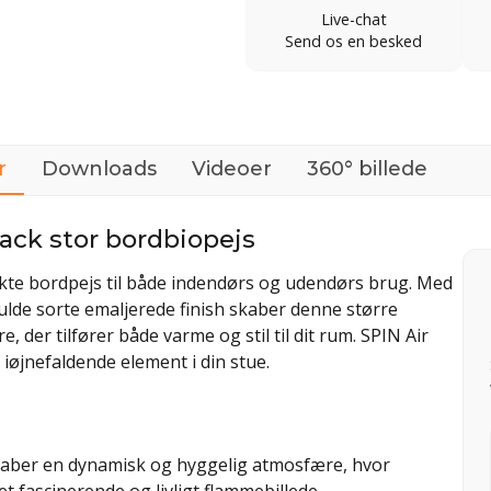
Live-chat
Send os en besked
r
Downloads
Videoer
360° billede
lack stor bordbiopejs
ekte bordpejs til både indendørs og udendørs brug. Med
ulde sorte emaljerede finish skaber denne større
, der tilfører både varme og stil til dit rum. SPIN Air
t iøjnefaldende element i din stue.
aber en dynamisk og hyggelig atmosfære, hvor
t fascinerende og livligt flammebillede.