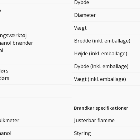
Dybde
s
Diameter
Vægt
ingsværktøj
Bredde (inkl. emballage)
hanol brænder
al
Højde (inkl. emballage)
Dybde (inkl. emballage)
ørs
dørs
Vægt (inkl. emballage)
Brandkar specifikationer
bikmeter
Justerbar flamme
hanol
Styring