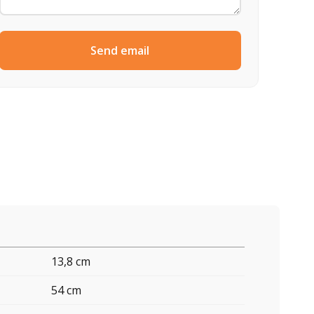
Send email
13,8 cm
54 cm