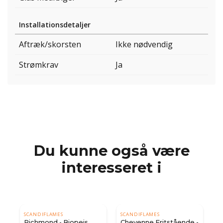
Installationsdetaljer
Aftræk/skorsten
Ikke nødvendig
Strømkrav
Ja
Du kunne også være
interesseret i
SCANDIFLAMES
SCANDIFLAMES
S
Richmond - Biopejs
Cheyenne Fritstående -
W