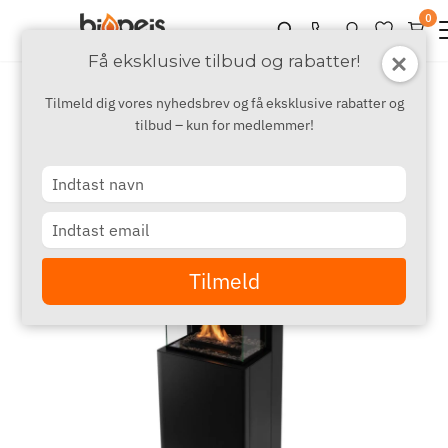
0
Få eksklusive tilbud og rabatter!
Tilmeld dig vores nyhedsbrev og få eksklusive rabatter og
tilbud – kun for medlemmer!
Type
your
name
Type
your
email
Tilmeld