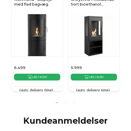
med flad bagvæg
Sort bioethanol
b
brændeovn
6.499
5.999
6
LÆG I KURV
LÆG I KURV
{auto_delivery_time}
{auto_delivery_time}
e}
Kundeanmeldelser