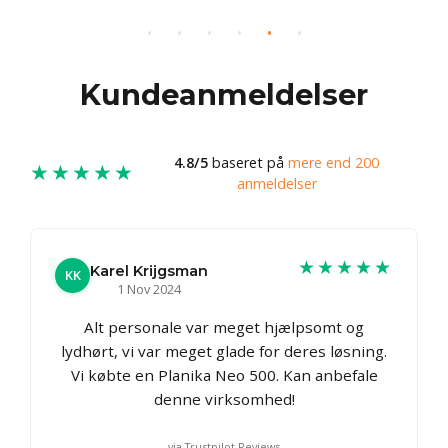
{
Kundeanmeldelser
4.8/5
baseret på
mere end 200
★★★★★
anmeldelser
★★★★★
Karel Krijgsman
KK
1 Nov 2024
Alt personale var meget hjælpsomt og
lydhørt, vi var meget glade for deres løsning.
Vi købte en Planika Neo 500. Kan anbefale
denne virksomhed!
via Trustpilot Reviews