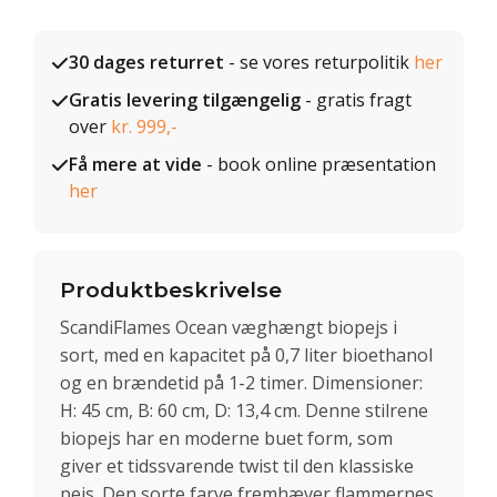
30 dages returret
- se vores returpolitik
her
Gratis levering tilgængelig
- gratis fragt
over
kr. 999,-
Få mere at vide
- book online præsentation
her
Produktbeskrivelse
ScandiFlames Ocean væghængt biopejs i
sort, med en kapacitet på 0,7 liter bioethanol
og en brændetid på 1-2 timer. Dimensioner:
H: 45 cm, B: 60 cm, D: 13,4 cm. Denne stilrene
biopejs har en moderne buet form, som
giver et tidssvarende twist til den klassiske
pejs. Den sorte farve fremhæver flammernes