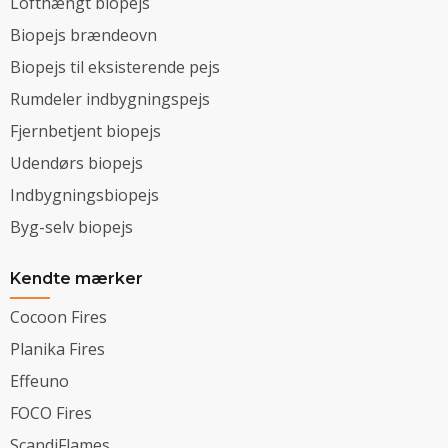
Lofthængt biopejs
Biopejs brændeovn
Biopejs til eksisterende pejs
Rumdeler indbygningspejs
Fjernbetjent biopejs
Udendørs biopejs
Indbygningsbiopejs
Byg-selv biopejs
Kendte mærker
Cocoon Fires
Planika Fires
Effeuno
FOCO Fires
ScandiFlames