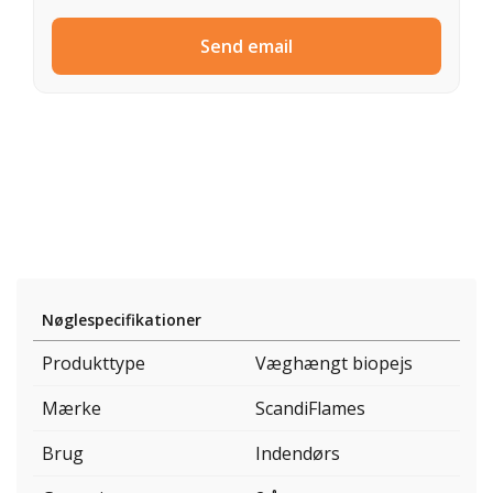
Send email
Nøglespecifikationer
Produkttype
Væghængt biopejs
Mærke
ScandiFlames
Brug
Indendørs