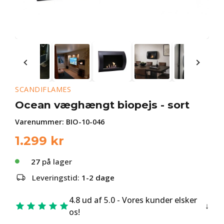
SCANDIFLAMES
Ocean væghængt biopejs - sort
Varenummer:
BIO-10-046
1.299
kr
27
på lager
Leveringstid:
1-2 dage
4.8 ud af 5.0 - Vores kunder elsker
os!