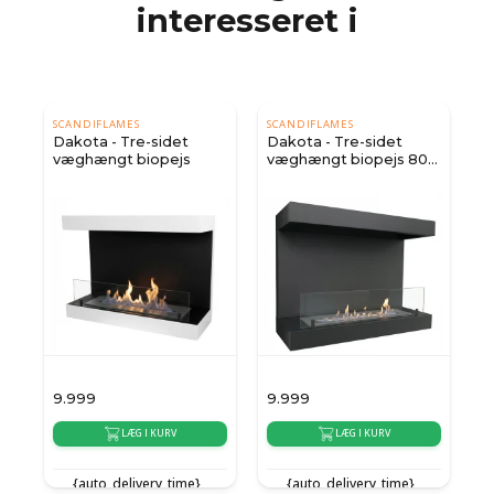
interesseret i
SCANDIFLAMES
SCANDIFLAMES
Dakota - Tre-sidet
Dakota - Tre-sidet
væghængt biopejs
væghængt biopejs 80
cm - sort
9.999
9.999
2
LÆG I KURV
LÆG I KURV
{auto_delivery_time}
{auto_delivery_time}