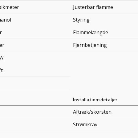
bikmeter
Justerbar flamme
hanol
Styring
r
Flammelængde
ter
Fjernbetjening
kW
/t
Installationsdetaljer
Aftræk/skorsten
Strømkrav