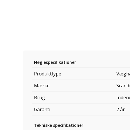
Nøglespecifikationer
Produkttype
Væghæ
Mærke
Scand
Brug
Inden
Garanti
2 år
Tekniske specifikationer