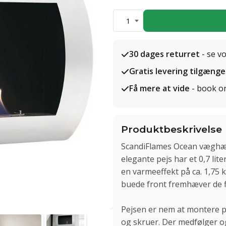
1
30 dages returret
- se v
Gratis levering tilgænge
Få mere at vide
- book o
Produktbeskrivelse
ScandiFlames Ocean væghæng
elegante pejs har et 0,7 li
en varmeeffekt på ca. 1,75 k
buede front fremhæver de f
Pejsen er nem at montere 
og skruer. Der medfølger o