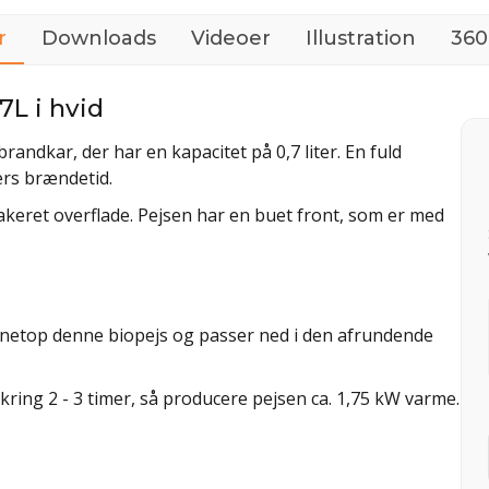
r
Downloads
Videoer
Illustration
360
L i hvid
ndkar, der har en kapacitet på 0,7 liter. En fuld
ers brændetid.
lakeret overflade. Pejsen har en buet front, som er med
e netop denne biopejs og passer ned i den afrundende
ring 2 - 3 timer, så producere pejsen ca. 1,75 kW varme.