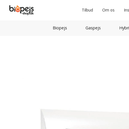
Tilbud
Om os
In
Biopejs
Gaspejs
Hybr