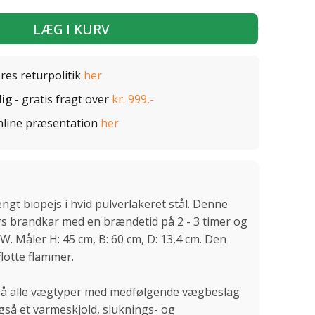
LÆG I KURV
ores returpolitik
her
lig
- gratis fragt over
kr. 999,-
nline præsentation
her
t biopejs i hvid pulverlakeret stål. Denne
ters brandkar med en brændetid på 2 - 3 timer og
W. Måler H: 45 cm, B: 60 cm, D: 13,4 cm. Den
lotte flammer.
på alle vægtyper med medfølgende vægbeslag
gså et varmeskjold, sluknings- og