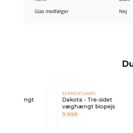
Glas medfølger
Nej
Du
SCANDIFLAMES
SCA
gt
Dakota - Tre-sidet
Væg
væghængt biopejs
hvi
9.999
2.9