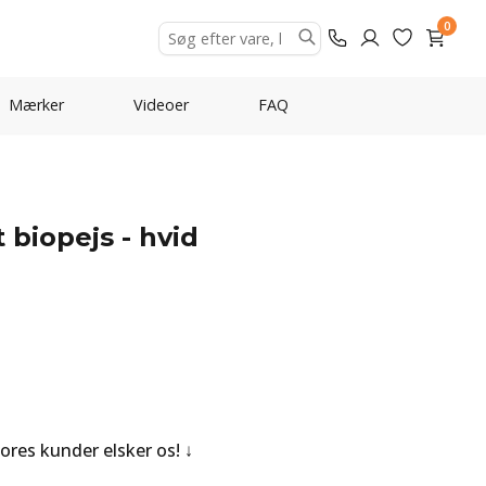
0
Mærker
Videoer
FAQ
biopejs - hvid
Vores kunder elsker os!