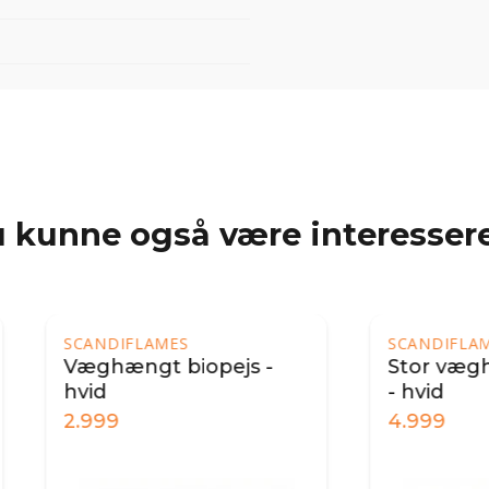
 kunne også være interessere
NDIFLAMES
SCANDIFLAMES
hængt biopejs -
Stor væghængt bio
d
- hvid
99
4.999