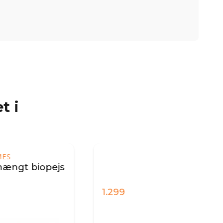
t i
pejs
1.299
1.29