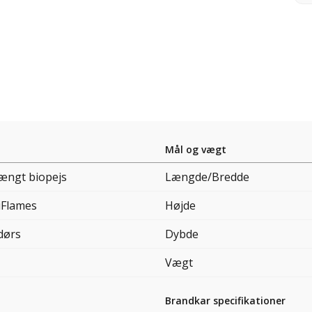
Mål og vægt
ngt biopejs
Længde/Bredde
iFlames
Højde
dørs
Dybde
Vægt
Brandkar specifikationer