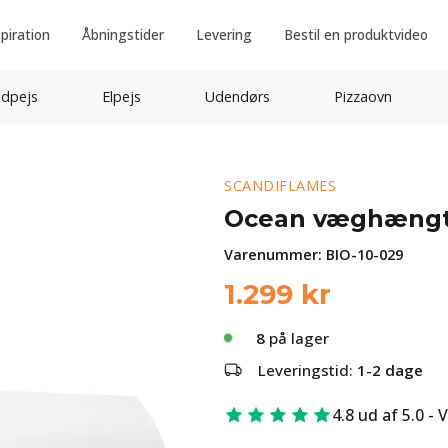
spiration
Åbningstider
Levering
Bestil en produktvideo
idpejs
Elpejs
Udendørs
Pizzaovn
SCANDIFLAMES
Ocean væghængt 
Varenummer:
BIO-10-029
1.299
kr
8
på lager
Leveringstid:
1-2 dage
4.8 ud af 5.0 - 