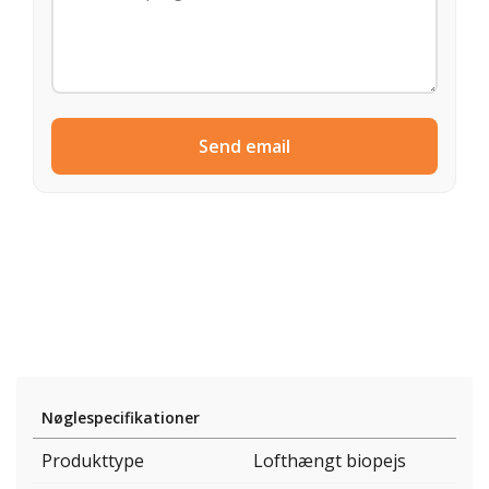
Send email
Nøglespecifikationer
Produkttype
Lofthængt biopejs