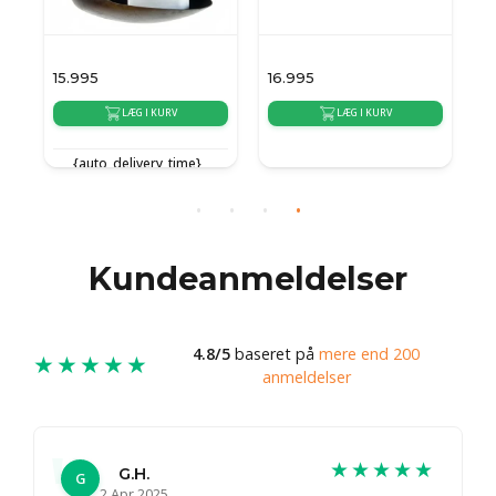
15.995
16.995
1
LÆG I KURV
LÆG I KURV
{auto_delivery_time}
{auto_delivery_time}
{
Kundeanmeldelser
4.8/5
baseret på
mere end 200
★★★★★
anmeldelser
★★★★★
G.H.
G
2 Apr 2025