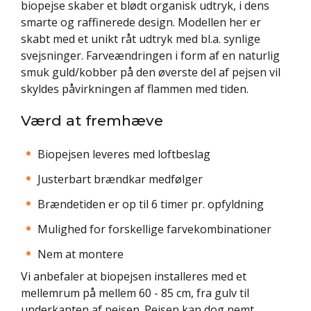
biopejse skaber et blødt organisk udtryk, i dens
smarte og raffinerede design. Modellen her er
skabt med et unikt råt udtryk med bl.a. synlige
svejsninger. Farveændringen i form af en naturlig
smuk guld/kobber på den øverste del af pejsen vil
skyldes påvirkningen af flammen med tiden.
Værd at fremhæve
Biopejsen leveres med loftbeslag
Justerbart brændkar medfølger
Brændetiden er op til 6 timer pr. opfyldning
Mulighed for forskellige farvekombinationer
Nem at montere
Vi anbefaler at biopejsen installeres med et
mellemrum på mellem 60 - 85 cm, fra gulv til
underkanten af pejsen. Pejsen kan dog nemt