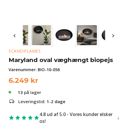
SCANDIFLAMES
Maryland oval væghængt biopejs
Varenummer:
BIO-10-056
6.249
kr
13
på lager
Leveringstid:
1-2 dage
4.8 ud af 5.0 - Vores kunder elsker
os!