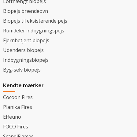
Lofthængt biopejs
Biopejs brændeovn
Biopejs til eksisterende pejs
Rumdeler indbygningspejs
Fjernbetjent biopejs
Udendørs biopejs
Indbygningsbiopejs
Byg-selv biopejs
Kendte mærker
Cocoon Fires
Planika Fires
Effeuno
FOCO Fires
ScandiFlames