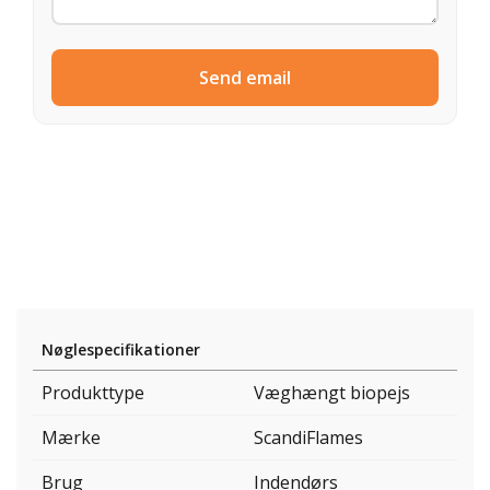
Send email
Nøglespecifikationer
Produkttype
Væghængt biopejs
Mærke
ScandiFlames
Brug
Indendørs