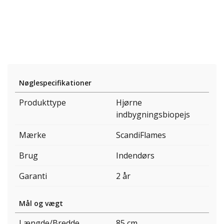
Nøglespecifikationer
Produkttype
Hjørne
indbygningsbiopejs
Mærke
ScandiFlames
Brug
Indendørs
Garanti
2 år
Mål og vægt
Længde/Bredde
85 cm