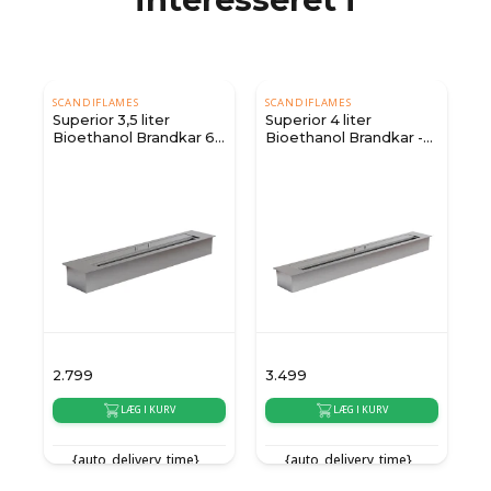
SCANDIFLAMES
SCANDIFLAMES
Superior 3,5 liter
Superior 4 liter
Bioethanol Brandkar 60
Bioethanol Brandkar -
cm
80 cm
2.799
3.499
5
LÆG I KURV
LÆG I KURV
{auto_delivery_time}
{auto_delivery_time}